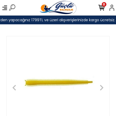
0
den yapacağınız 1799TL ve üzeri alışverişlerinizde kargo ücretsiz.