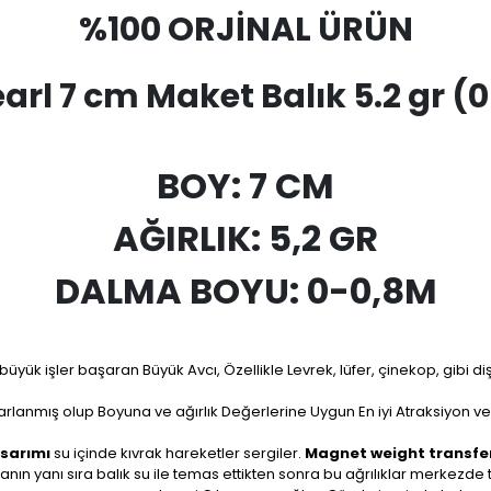
%100 ORJİNAL ÜRÜN
earl 7 cm Maket Balık 5.2 gr (
BOY: 7 CM
AĞIRLIK: 5,2 GR
DALMA BOYU: 0-0,8M
yük işler başaran Büyük Avcı, Özellikle Levrek, lüfer, çinekop, gibi dişl
arlanmış olup Boyuna ve ağırlık Değerlerine Uygun En iyi Atraksiyon ve 
sarımı
su içinde kıvrak hareketler sergiler.
Magnet weight transfe
nın yanı sıra balık su ile temas ettikten sonra bu ağrılıklar merkez