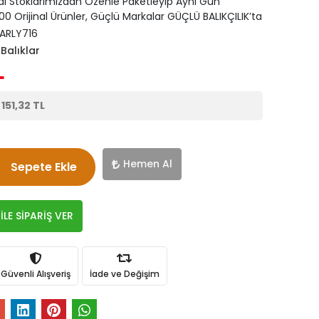
di Stoklarımızdan Özenle Paketleyip Aynı Gün
0 Orijinal Ürünler, Güçlü Markalar GÜÇLÜ BALIKÇILIK’ta
ARLY716
Balıklar
L
e
151,32 TL
Hemen Al
Sepete Ekle
LE SİPARİŞ VER
Güvenli Alışveriş
İade ve Değişim