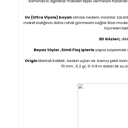
kısmında ki ağırlıklar maketin tepki vermesini hızland
Uv (Ultra Viyole) boyalı
olması nedeni; insanlar zararl
maket balığınızı daha rahat görmesini sağlar.Bazı modelll
hücreleri tak
3D Gözleri,
dik
Beyaz tüyler ,Simli Floş iplerle
yapısı sayesinde di
Origin
Markalı Kaliteli , keskin uçları ve kanca şekl
70 mm , 5.2 gr, 0-0.8 m daları ile su