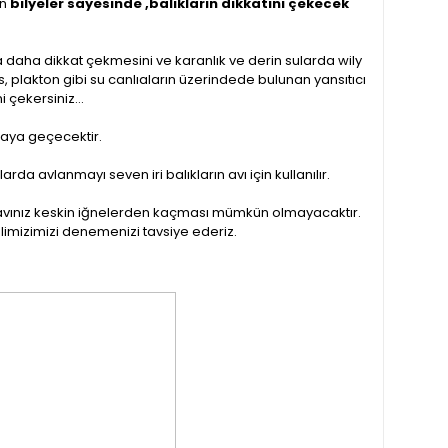
an
bilyeler sayesinde ,balıkların dikkatini çekecek
da daha dikkat çekmesini ve karanlık ve derin sularda wily
, plakton gibi su canlıaların üzerindede bulunan yansıtıcı
 çekersiniz...
ıraya geçecektir.
da avlanmayı seven iri balıkların avı için kullanılır.
n avınız keskin iğnelerden kaçması mümkün olmayacaktır.
elimizimizi denemenizi tavsiye ederiz.