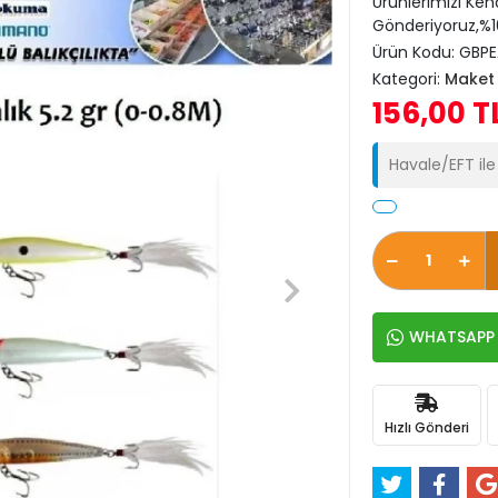
Ürünlerimizi Ken
Gönderiyoruz,%10
Ürün Kodu:
GBPE
Kategori:
Maket 
156,00 T
Havale/EFT il
WHATSAPP İ
Hızlı Gönderi