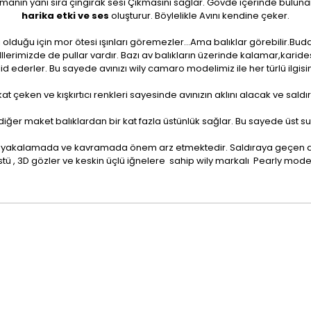
ırmanın yanı sıra çıngırak sesi Çıkmasını sağlar. Gövde içerinde bulun
harika etki ve ses
oluşturur. Böylelikle Avını kendine çeker.
ı olduğu için mor ötesi ışınları göremezler...Ama balıklar görebilir.Bu
erimizde de pullar vardır. Bazı av balıkların üzerinde kalamar,karides
lid ederler. Bu sayede avınızı wily camaro modelimiz ile her türlü ilgisini
kat çeken ve kışkırtıcı renkleri sayesinde avınızın aklını alacak ve sald
ğer maket balıklardan bir kat fazla üstünlük sağlar. Bu sayede üst sular
i avını yakalamada ve kavramada önem arz etmektedir. Saldıraya geçe
 üstü , 3D gözler ve keskin üçlü iğnelere sahip wily markalı Pearly mod