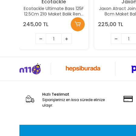
Ecotackle
Jaxo
Ecotackle Ultimate Bass 125F
Jaxon Atract Joi
12.5Cm 21G Maket Balık Renk:
8cm Maket Balı
213
245,00 TL
225,00 TL
Hızlı Teslimat
Siparişleriniz en kısa sürede elinize
ulaşır.