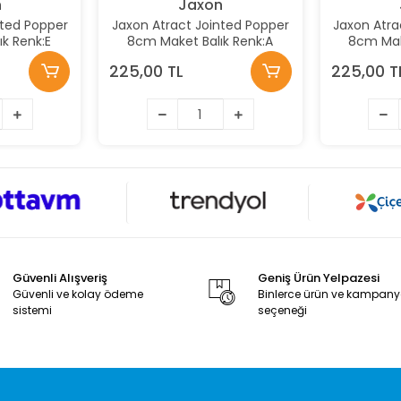
n
Jaxon
nted Popper
Jaxon Atract Jointed Popper
Jaxon Atra
k Renk:E
8cm Maket Balık Renk:A
8cm Mak
225,00 TL
225,00 T
Güvenli Alışveriş
Geniş Ürün Yelpazesi
Güvenli ve kolay ödeme
Binlerce ürün ve kampan
sistemi
seçeneği