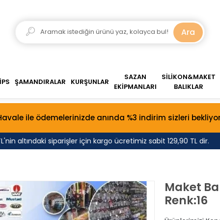
Ara
SAZAN
SİLİKON&MAKET
İPS
ŞAMANDIRALAR
KURŞUNLAR
EKİPMANLARI
BALIKLAR
Havale ile ödemelerinizde anında %3 indirim sizleri bekliyor
n altındaki siparişler için kargo ücretimiz sabit 129,90 TL dir.
Maket Bal
Renk:16