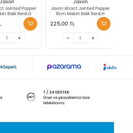
Jaxon
Jaxon
ct Jointed Popper
Jaxon Atract Jointed Popper
J
et Balık Renk:G
8cm Maket Balık Renk:H
L
225,00 TL
220
7 / 24 DESTEK
ya
Öneri ve şikayetlerinizi bize
iletebilirsiniz.