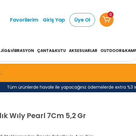
0
Favorilerim
Giriş Yap
Üye Ol
JİG&VİBRASYON
ÇANTA&KUTU
AKSESUARLAR
OUTDOOR&KAM
.
Tüm ürünlerde havale ile yapacağınız ödemelerde extra %3 indirim
ık Wıly Pearl 7Cm 5,2 Gr