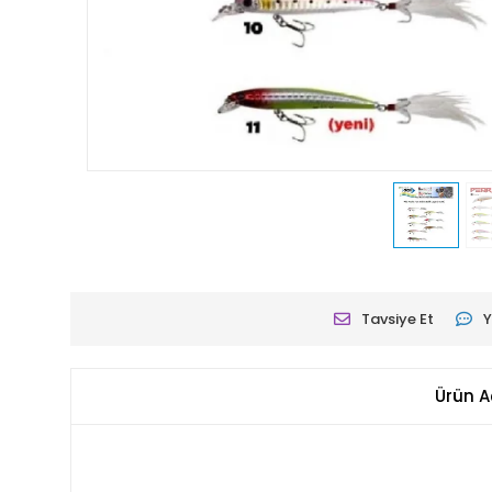
Tavsiye Et
Y
Ürün A