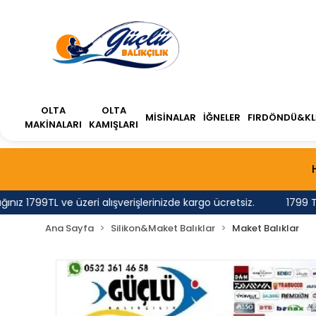
OLTA
OLTA
MİSİNALAR
İĞNELER
FIRDÖNDÜ&KL
MAKİNALARI
KAMIŞLARI
1799TL ve üzeri alışverişlerinizde kargo ücretsiz.
1799 TL'ni
Ana Sayfa
Silikon&Maket Balıklar
Maket Balıklar