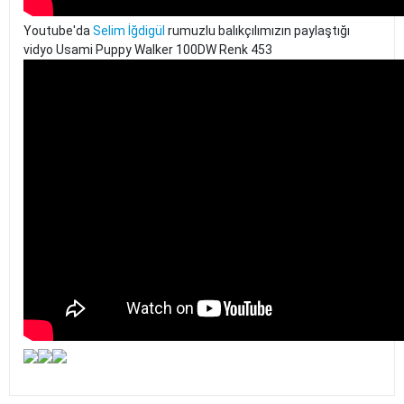
Youtube'da
Selim İğdigül
rumuzlu balıkçılımızın paylaştığı
vidyo Usami Puppy Walker 100DW Renk 453