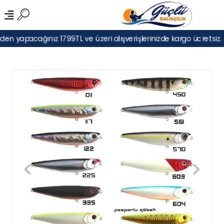
en yapacağınız 1799TL ve üzeri alışverişlerinizde kargo ücretsiz.