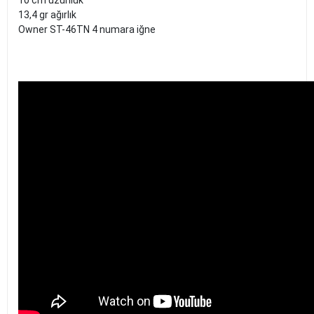
10 cm uzunluk
13,4 gr ağırlık
Owner ST-46TN 4 numara iğne