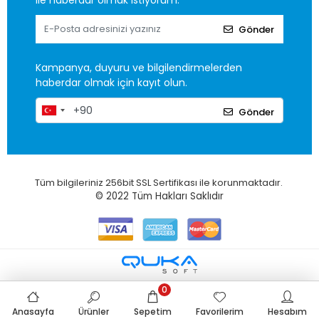
ile haberdar olmak istiyorum.
Gönder
Kampanya, duyuru ve bilgilendirmelerden
haberdar olmak için kayıt olun.
Gönder
Tüm bilgileriniz 256bit SSL Sertifikası ile korunmaktadır.
© 2022
Tüm Hakları Saklıdır
0
Anasayfa
Ürünler
Sepetim
Favorilerim
Hesabım