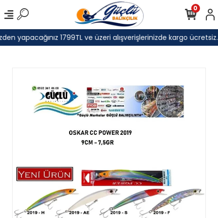
0
den yapacağınız 1799TL ve üzeri alışverişlerinizde kargo ücretsiz.