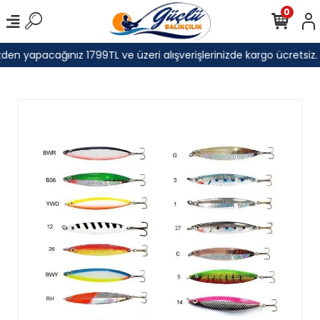
0
den yapacağınız 1799TL ve üzeri alışverişlerinizde kargo ücretsiz.