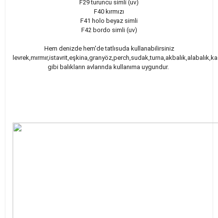
F29 turuncu simli (uv)
F40 kırmızı
F41 holo beyaz simli
F42 bordo simli (uv)
Hem denizde hem'de tatlısuda kullanabilirsiniz
levrek,mırmır,istavrit,eşkina,granyöz,perch,sudak,turna,akbalık,alabalık
gibi balıkların avlarında kullanıma uygundur.