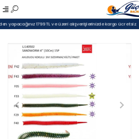
n yapacağınız 1799TL ve üzeri alışverişlerinizde kargo ücretsiz.