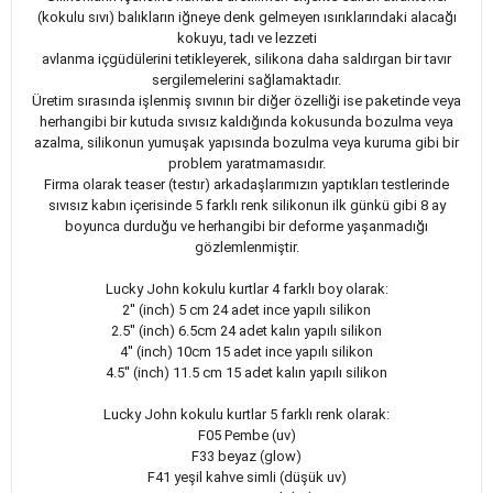
(kokulu sıvı) balıkların iğneye denk gelmeyen ısırıklarındaki alacağı
kokuyu, tadı ve lezzeti
avlanma içgüdülerini tetikleyerek, silikona daha saldırgan bir tavır
sergilemelerini sağlamaktadır.
Üretim sırasında işlenmiş sıvının bir diğer özelliği ise paketinde veya
herhangibi bir kutuda sıvısız kaldığında kokusunda bozulma veya
azalma, silikonun yumuşak yapısında bozulma veya kuruma gibi bir
problem yaratmamasıdır.
Firma olarak teaser (testır) arkadaşlarımızın yaptıkları testlerinde
sıvısız kabın içerisinde 5 farklı renk silikonun ilk günkü gibi 8 ay
boyunca durduğu ve herhangibi bir deforme yaşanmadığı
gözlemlenmiştir.
Lucky John kokulu kurtlar 4 farklı boy olarak:
2'' (inch) 5 cm 24 adet ince yapılı silikon
2.5'' (inch) 6.5cm 24 adet kalın yapılı silikon
4'' (inch) 10cm 15 adet ince yapılı silikon
4.5'' (inch) 11.5 cm 15 adet kalın yapılı silikon
Lucky John kokulu kurtlar 5 farklı renk olarak:
F05 Pembe (uv)
F33 beyaz (glow)
F41 yeşil kahve simli (düşük uv)