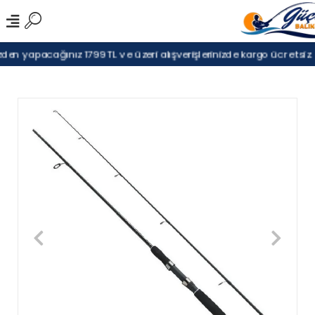
en yapacağınız 1799TL ve üzeri alışverişlerinizde kargo ücretsiz.