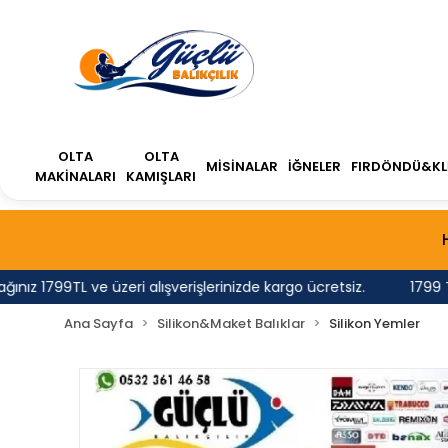
OLTA
OLTA
MİSİNALAR
İĞNELER
FIRDÖNDÜ&KL
MAKİNALARI
KAMIŞLARI
1799TL ve üzeri alışverişlerinizde kargo ücretsiz.
1799 TL'ni
Ana Sayfa
Silikon&Maket Balıklar
Silikon Yemler