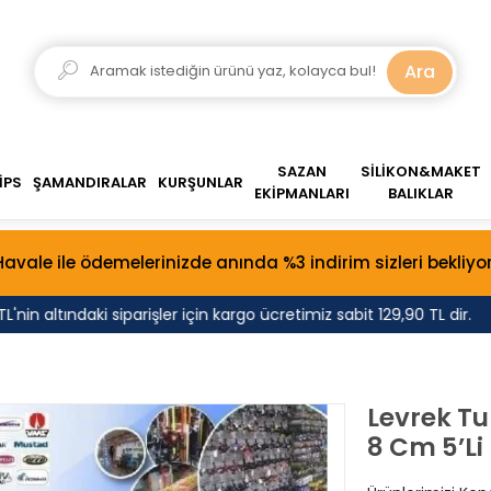
Ara
SAZAN
SİLİKON&MAKET
İPS
ŞAMANDIRALAR
KURŞUNLAR
EKİPMANLARI
BALIKLAR
Havale ile ödemelerinizde anında %3 indirim sizleri bekliyor
n altındaki siparişler için kargo ücretimiz sabit 129,90 TL dir.
Levrek Tu
8 Cm 5’Li 