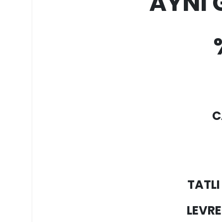
AYNI
C
TATLI
LEVR