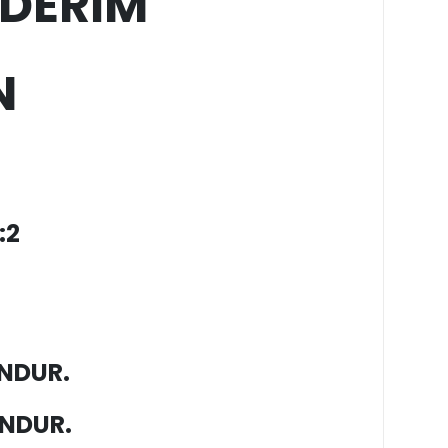
DERİM
N
:2
NDUR.
NDUR.