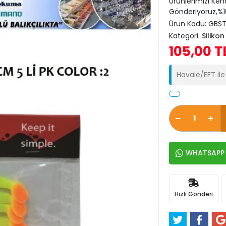
Ürünlerimizi Ken
Gönderiyoruz,%10
Ürün Kodu:
GBST
Kategori:
Siliko
105,00 T
Havale/EFT il
WHATSAPP İ
Hızlı Gönderi