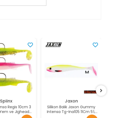
Spiinx
Jaxon
ensa Regis 10cm 3
Silikon Balık Jaxon Gummy
SP
n Yem ve Jighead
Intensa Tg-Ina105 11Cm 5’Li
35
ti Renk:A
Pk Renk:M