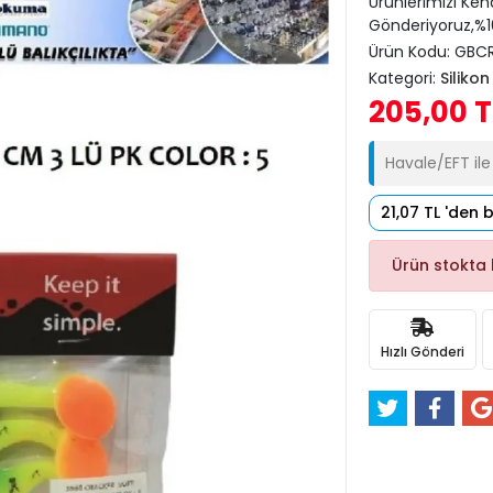
Ürünlerimizi Ken
Gönderiyoruz,%10
Ürün Kodu:
GBCR
Kategori:
Siliko
205,00 T
Havale/EFT il
21,07 TL 'den 
Ürün stokta
Hızlı Gönderi