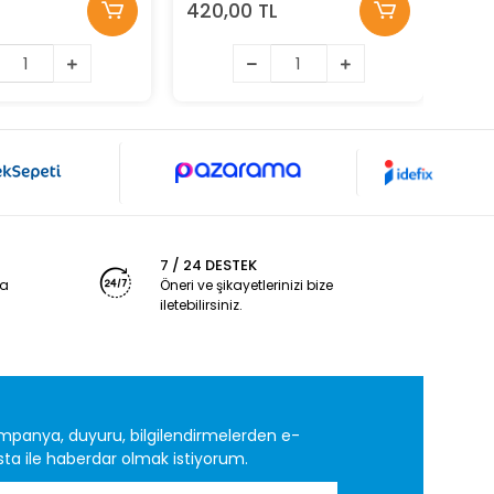
L
420,00 TL
365
7 / 24 DESTEK
ya
Öneri ve şikayetlerinizi bize
iletebilirsiniz.
mpanya, duyuru, bilgilendirmelerden e-
ta ile haberdar olmak istiyorum.