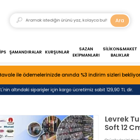
Ara
SAZAN
SİLİKON&MAKET
İPS
ŞAMANDIRALAR
KURŞUNLAR
EKİPMANLARI
BALIKLAR
Havale ile ödemelerinizde anında %3 indirim sizleri bekliyor
n altındaki siparişler için kargo ücretimiz sabit 129,90 TL dir.
Levrek Tu
Soft 12 Cm