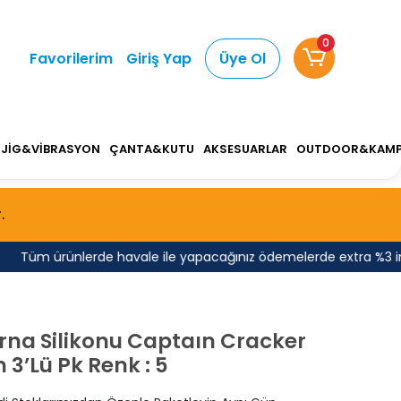
0
Favorilerim
Giriş Yap
Üye Ol
JİG&VİBRASYON
ÇANTA&KUTU
AKSESUARLAR
OUTDOOR&KAM
.
Tüm ürünlerde havale ile yapacağınız ödemelerde extra %3 indirim
rna Silikonu Captaın Cracker
 3’Lü Pk Renk : 5