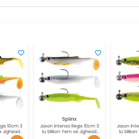
x
Spiinx
gis 10cm 3
Jaxon İntensa Regis 10cm 3
Jaxon İnt
ve Jighead
lü Silikon Yem ve Jighead
lü Siliko
k:C
Seti Renk:B
Se