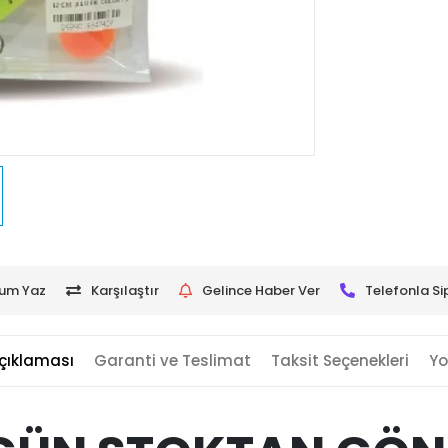
um Yaz
Karşılaştır
Gelince Haber Ver
Telefonla Si
çıklaması
Garanti ve Teslimat
Taksit Seçenekleri
Yo