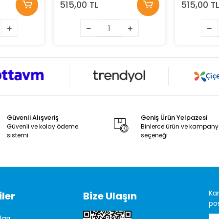
515,00 TL
515,00 T
Güvenli Alışveriş
Geniş Ürün Yelpazesi
Güvenli ve kolay ödeme
Binlerce ürün ve kampan
sistemi
seçeneği
Ka
ler
Bize Ulaşın
pos
arı