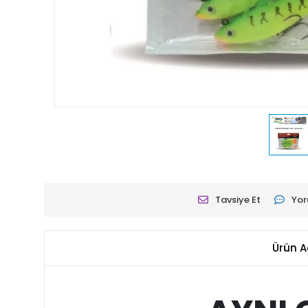
Tavsiye Et
Yor
Ürün A