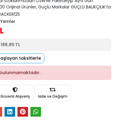
di Stoklarımızdan Özenle Paketleyip Aynı Gün
0 Orijinal Ürünler, Güçlü Markalar GÜÇLÜ BALIKÇILIK’ta
ACKER125
n Yemler
L
e
198,85 TL
başlayan taksitlerle
 bulunmamaktadır.
Güvenli Alışveriş
İade ve Değişim