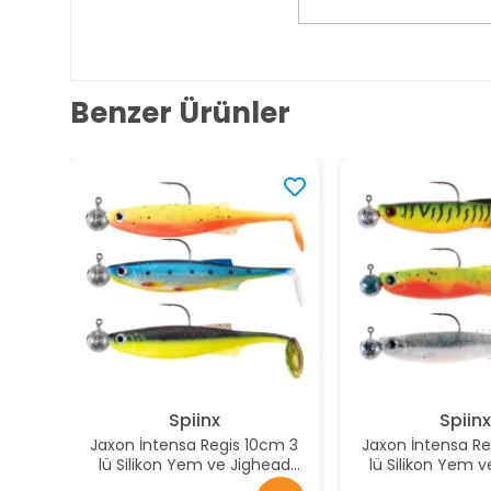
Benzer Ürünler
Spiinx
Spiin
Jaxon İntensa Regis 10cm 3
Jaxon İntensa Re
lü Silikon Yem ve Jighead
lü Silikon Yem 
Seti Renk:E
Seti Ren