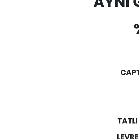
AYNI
CAPT
TATLI
LEVR