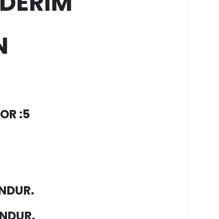
DERİM
N
OR :5
NDUR.
NDUR.