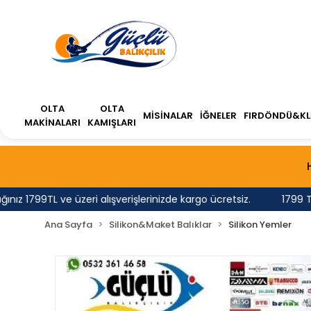
OLTA
OLTA
MİSİNALAR
İĞNELER
FIRDÖNDÜ&KL
MAKİNALARI
KAMIŞLARI
1799TL ve üzeri alışverişlerinizde kargo ücretsiz.
1799 TL'ni
Ana Sayfa
Silikon&Maket Balıklar
Silikon Yemler