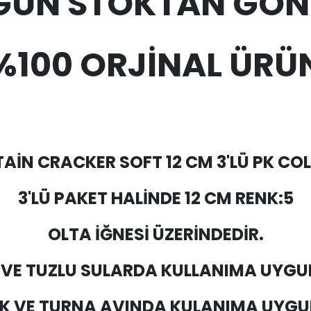
 GÜN STOKTAN GÖN
%100 ORJİNAL ÜRÜ
AİN CRACKER SOFT 12 CM 3'LÜ PK COL
3'LÜ PAKET HALİNDE 12 CM RENK:5
OLTA İĞNESİ ÜZERİNDEDİR.
 VE TUZLU SULARDA KULLANIMA UYGU
EK VE TURNA AVINDA KULANIMA UYGU