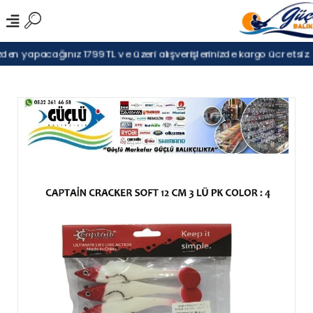
en yapacağınız 1799TL ve üzeri alışverişlerinizde kargo ücretsiz.