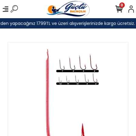
0
den yapacağınız 1799TL ve üzeri alışverişlerinizde kargo ücretsiz.