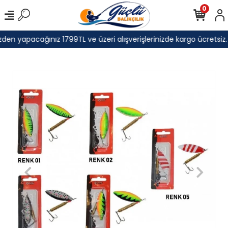
0
den yapacağınız 1799TL ve üzeri alışverişlerinizde kargo ücretsiz.