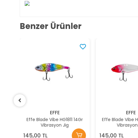
Benzer Ürünler
EFFE
EFFE
 14Gr
Effe Blade Vibe HG1810 14Gr
Effe Blade Vibe
Vibrasyon Jig
Vibrasyo
145,00 TL
120,00 TL