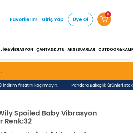
0
Favorilerim
Giriş Yap
Üye Ol
JİG&VİBRASYON
ÇANTA&KUTU
AKSESUARLAR
OUTDOOR&KAM
.
rim fırsatını kaçırmayın.
Pandora Balıkçılık ürünleri stokla
Wily Spoiled Baby Vibrasyon
r Renk:32