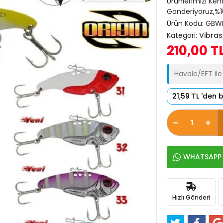
Ürünlerimizi Ken
Gönderiyoruz,%10
Ürün Kodu:
GBWI
Kategori:
Vibras
210,00 T
Havale/EFT il
21,59 TL 'den 
WHATSAPP İ
Hızlı Gönderi