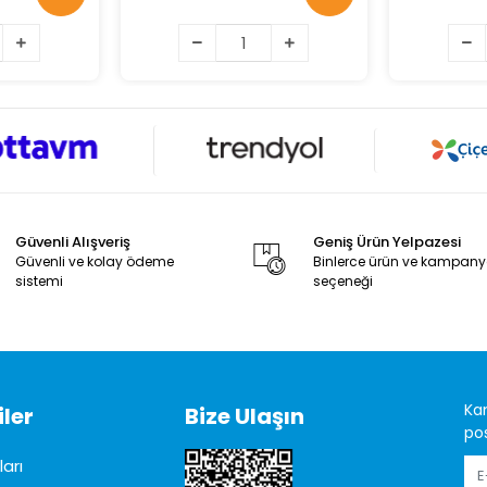
Güvenli Alışveriş
Geniş Ürün Yelpazesi
Güvenli ve kolay ödeme
Binlerce ürün ve kampan
sistemi
seçeneği
Ka
ler
Bize Ulaşın
pos
arı