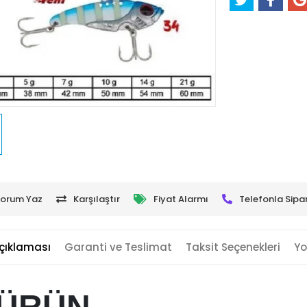
orum Yaz
Karşılaştır
Fiyat Alarmı
Telefonla Sipar
çıklaması
Garanti ve Teslimat
Taksit Seçenekleri
Yo
 ÜRÜN