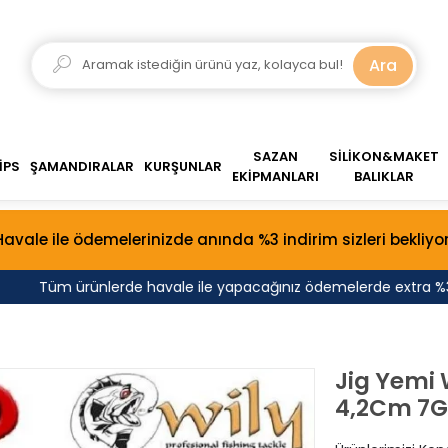
Ara
SAZAN
SİLİKON&MAKET
İPS
ŞAMANDIRALAR
KURŞUNLAR
EKİPMANLARI
BALIKLAR
Havale ile ödemelerinizde anında %3 indirim sizleri bekliyor
Tüm ürünlerde havale ile yapacağınız ödemelerde extra %3 indi
Jig Yemi 
4,2Cm 7G