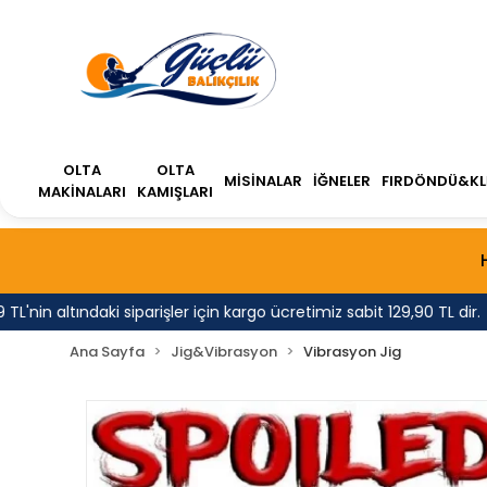
OLTA
OLTA
MİSİNALAR
İĞNELER
FIRDÖNDÜ&KL
MAKİNALARI
KAMIŞLARI
'nin altındaki siparişler için kargo ücretimiz sabit 129,90 TL dir.
Ana Sayfa
Jig&Vibrasyon
Vibrasyon Jig