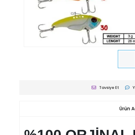
Tavsiye Et
Y
Ürün A
%100 ORJİNAL