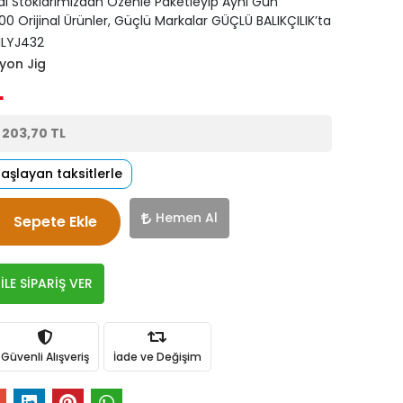
di Stoklarımızdan Özenle Paketleyip Aynı Gün
0 Orijinal Ürünler, Güçlü Markalar GÜÇLÜ BALIKÇILIK’ta
LYJ432
yon Jig
L
e
203,70 TL
başlayan taksitlerle
Hemen Al
Sepete Ekle
LE SİPARİŞ VER
Güvenli Alışveriş
İade ve Değişim