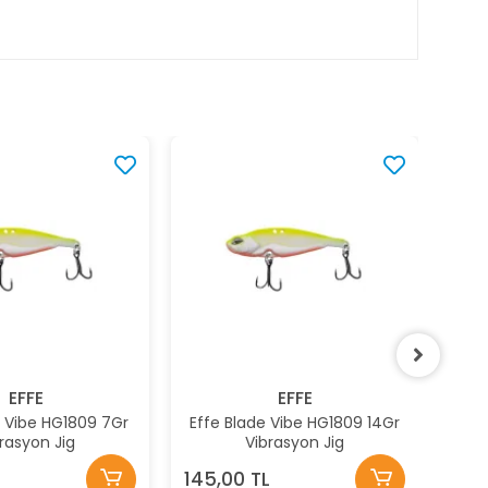
EFFE
EFFE
e Vibe HG1809 14Gr
Effe Blade Vibe HG1808 7Gr
Ef
brasyon Jig
Vibrasyon Jig
L
120,00 TL
14