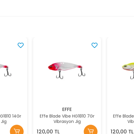
EFFE
 HG1810 7Gr
Effe Blade Vibe HG1809 7Gr
Effe Blad
n Jig
Vibrasyon Jig
Vi
120,00 TL
145,00 T