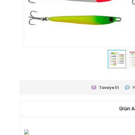
Tavsiye Et
Y
Ürün A