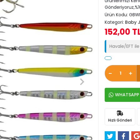
Ürünlerimizi Ken
Gönderiyoruz,%10
Ürün Kodu:
GBWI
Kategori:
Baby J
152,00 T
Havale/EFT il
WHATSAPP İ
Hızlı Gönderi