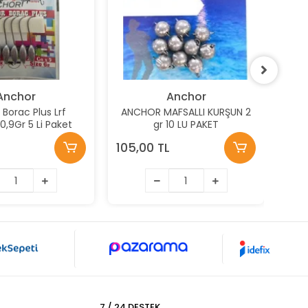
Anchor
Anchor
Borac Plus Lrf
ANCHOR MAFSALLI KURŞUN 2
AN
0,9Gr 5 Li Paket
gr 10 LU PAKET
105,00 TL
105
7 / 24 DESTEK