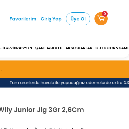
0
Favorilerim
Giriş Yap
Üye Ol
JİG&VİBRASYON
ÇANTA&KUTU
AKSESUARLAR
OUTDOOR&KAM
.
Tüm ürünlerde havale ile yapacağınız ödemelerde extra %3 indi
Wily Junior Jig 3Gr 2,6Cm