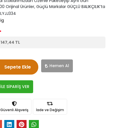
di Stoklarımızdan Özenle Paketleyip Aynı Gün
0 Orijinal Ürünler, Güçlü Markalar GÜÇLÜ BALIKÇILIK’ta
LYJJ334
ig
L
e
147,44 TL
Hemen Al
Sepete Ekle
LE SİPARİŞ VER
Güvenli Alışveriş
İade ve Değişim