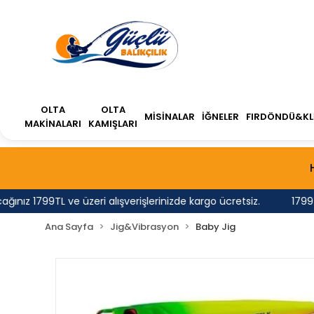
OLTA
OLTA
MİSİNALAR
İĞNELER
FIRDÖNDÜ&KL
MAKİNALARI
KAMIŞLARI
z 1799TL ve üzeri alışverişlerinizde kargo ücretsiz.
1799 TL'
Ana Sayfa
Jig&Vibrasyon
Baby Jig