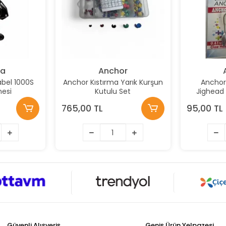
ra
Anchor
abel 1000S
Anchor Kıstırma Yarık Kurşun
Anchor 
nesi
Kutulu Set
Jighead 
765,00 TL
95,00 TL
Güvenli Alışveriş
Geniş Ürün Yelpazesi