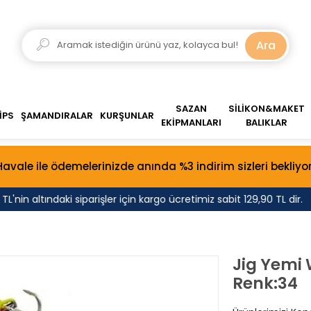
Ara
SAZAN
SİLİKON&MAKET
İPS
ŞAMANDIRALAR
KURŞUNLAR
EKİPMANLARI
BALIKLAR
Havale ile ödemelerinizde anında %3 indirim sizleri bekliyor
nin altındaki siparişler için kargo ücretimiz sabit 129,90 TL dir.
Jig Yemi 
Renk:34