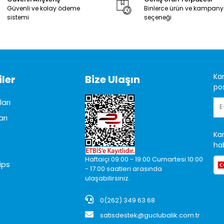
Güvenli ve kolay ödeme
Binlerce ürün ve kampan
sistemi
seçeneği
Ka
ler
Bize Ulaşın
pos
arı
arı
Ka
hab
Haftaiçi 09:00 - 19:00 Cumartesi 10:00
ips
- 17:00 saatleri arasında
ulaşabilirsiniz.
0(262) 349 63 68
satisdestek@guclubalik.com.tr