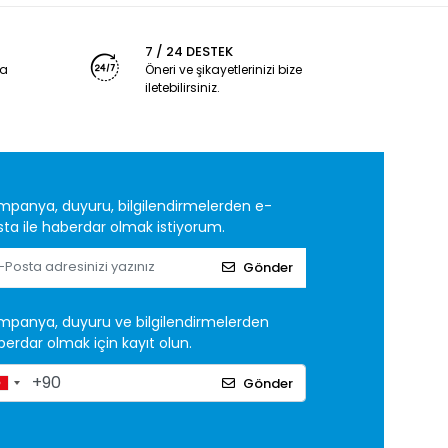
7 / 24 DESTEK
ya
Öneri ve şikayetlerinizi bize
iletebilirsiniz.
mpanya, duyuru, bilgilendirmelerden e-
ta ile haberdar olmak istiyorum.
Gönder
mpanya, duyuru ve bilgilendirmelerden
erdar olmak için kayıt olun.
Gönder