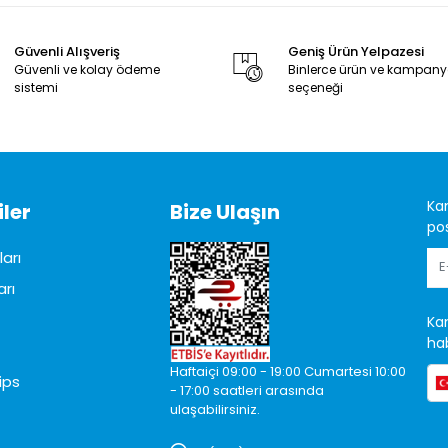
Güvenli Alışveriş
Geniş Ürün Yelpazesi
Güvenli ve kolay ödeme
Binlerce ürün ve kampan
sistemi
seçeneği
Ka
ler
Bize Ulaşın
pos
arı
arı
Ka
hab
Haftaiçi 09:00 - 19:00 Cumartesi 10:00
ips
- 17:00 saatleri arasında
ulaşabilirsiniz.