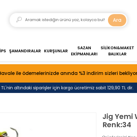
Ara
SAZAN
SİLİKON&MAKET
İPS
ŞAMANDIRALAR
KURŞUNLAR
EKİPMANLARI
BALIKLAR
Havale ile ödemelerinizde anında %3 indirim sizleri bekliyor
nin altındaki siparişler için kargo ücretimiz sabit 129,90 TL dir.
Jig Yemi 
Renk:34