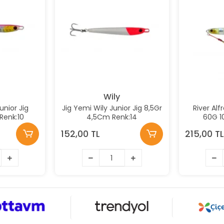
Wily
unior Jig
Jig Yemi Wily Junior Jig 8,5Gr
River Al
Renk:10
4,5Cm Renk:14
60G 1
152,00 TL
215,00 TL