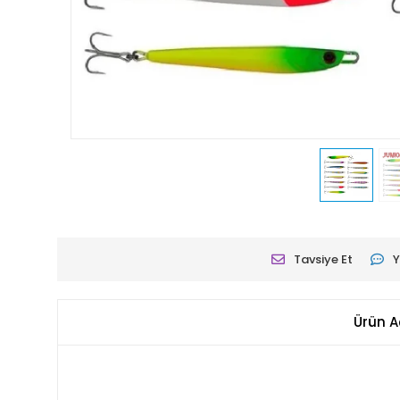
Tavsiye Et
Y
Ürün A