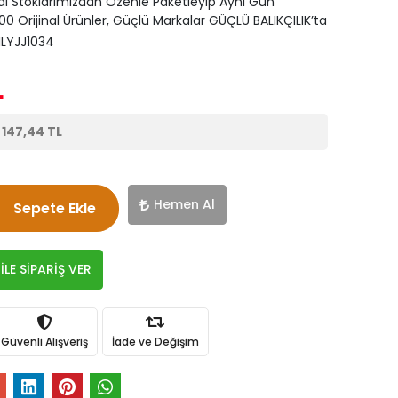
di Stoklarımızdan Özenle Paketleyip Aynı Gün
0 Orijinal Ürünler, Güçlü Markalar GÜÇLÜ BALIKÇILIK’ta
LYJJ1034
L
e
147,44 TL
Hemen Al
Sepete Ekle
LE SİPARİŞ VER
Güvenli Alışveriş
İade ve Değişim