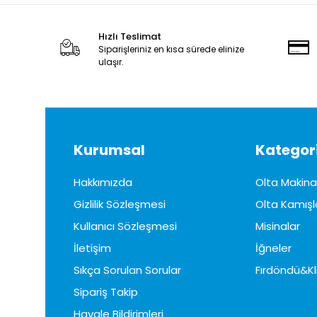
Hızlı Teslimat
Siparişleriniz en kısa sürede elinize
ulaşır.
Kurumsal
Kategori
Hakkımızda
Olta Makinal
Gizlilik Sözleşmesi
Olta Kamışl
Kullanıcı Sözleşmesi
Misinalar
İletişim
İğneler
Sıkça Sorulan Sorular
Fırdöndü&Kl
Sipariş Takip
Havale Bildirimleri