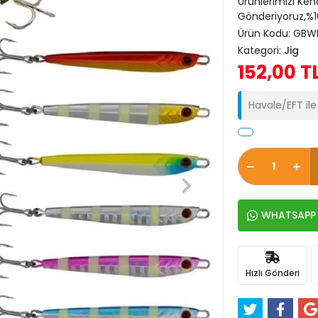
Ürünlerimizi Ken
Gönderiyoruz,%10
Ürün Kodu:
GBWI
Kategori:
Jig
152,00 T
Havale/EFT il
WHATSAPP İ
Hızlı Gönderi