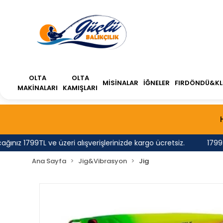
OLTA
OLTA
MİSİNALAR
İĞNELER
FIRDÖNDÜ&KL
MAKİNALARI
KAMIŞLARI
z 1799TL ve üzeri alışverişlerinizde kargo ücretsiz.
1799 TL'
Ana Sayfa
Jig&Vibrasyon
Jig