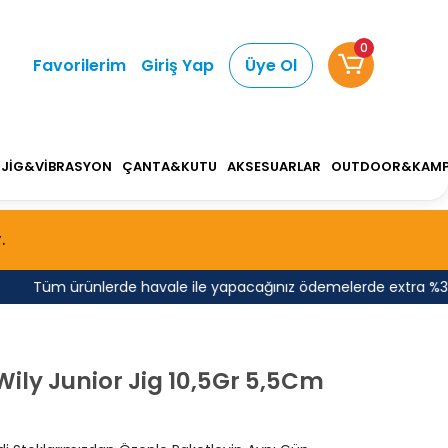
0
Favorilerim
Giriş Yap
Üye Ol
JİG&VİBRASYON
ÇANTA&KUTU
AKSESUARLAR
OUTDOOR&KAM
.
Tüm ürünlerde havale ile yapacağınız ödemelerde extra %3 indi
Wily Junior Jig 10,5Gr 5,5Cm