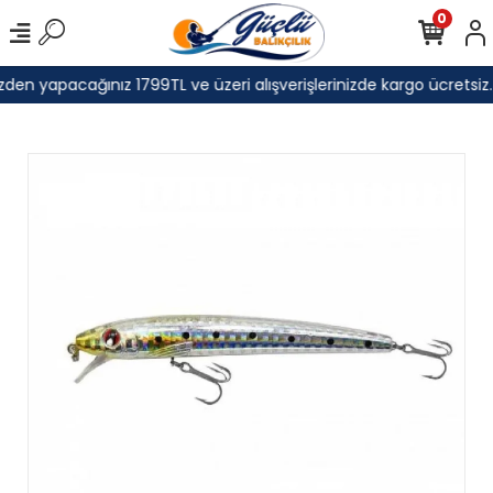
0
den yapacağınız 1799TL ve üzeri alışverişlerinizde kargo ücretsiz.