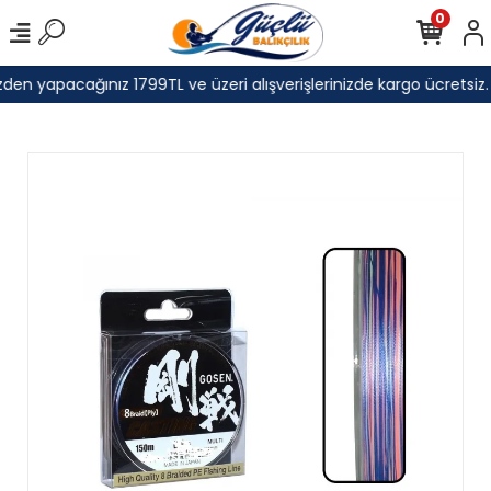
0
den yapacağınız 1799TL ve üzeri alışverişlerinizde kargo ücretsiz.