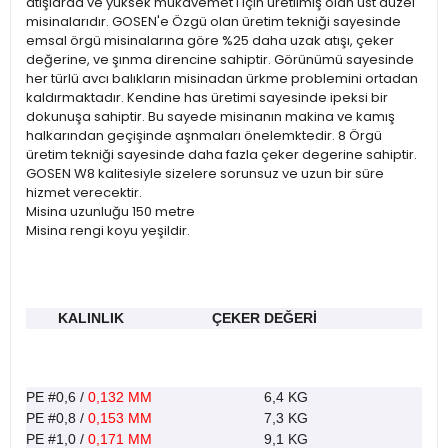
atışlarda ve yüksek mukavemet i için üretilmiş olan üst düzel
misinalarıdır. GOSEN'e Özgü olan üretim tekniği sayesinde
emsal örgü misinalarına göre %25 daha uzak atışı, çeker
değerine, ve şınma direncine sahiptir. Görünümü sayesinde
her türlü avcı balıkların misinadan ürkme problemini ortadan
kaldırmaktadır. Kendine has üretimi sayesinde ipeksi bir
dokunuşa sahiptir. Bu sayede misinanın makina ve kamış
halkarından geçişinde aşnmaları önelemktedir. 8 Örgü
üretim tekniği sayesinde daha fazla çeker degerine sahiptir.
GOSEN W8 kalitesiyle sizelere sorunsuz ve uzun bir süre
hizmet verecektir.
Misina uzunluğu 150 metre
Misina rengi koyu yeşildir.
KALINLIK ÇEKER DEĞERİ
PE #0,6 /
0,132 MM
6,4 KG
PE #0,8 /
0,153 MM
7,3 KG
PE #1,0 /
0,171 MM
9,1 KG