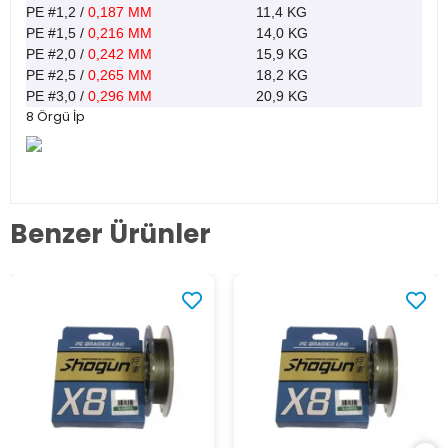
PE #1,2 /
0,187 MM
11,4 KG
PE #1,5 /
0,216 MM
14,0 KG
PE #2,0 /
0,242 MM
15,9 KG
PE #2,5 /
0,265 MM
18,2 KG
PE #3,0 /
0,296 MM
20,9 KG
8 Örgü İp
Benzer Ürünler