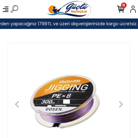
0
den yapacağınız 1799TL ve üzeri alışverişlerinizde kargo ücretsiz.