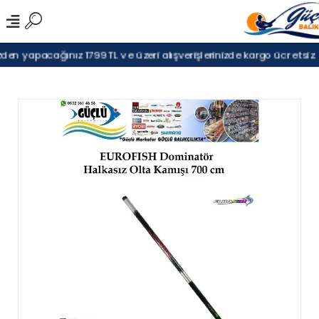
en yapacağınız 1799TL ve üzeri alışverişlerinizde kargo ücretsiz.