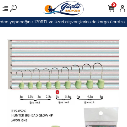
0
den yapacağınız 1799TL ve üzeri alışverişlerinizde kargo ücretsiz.