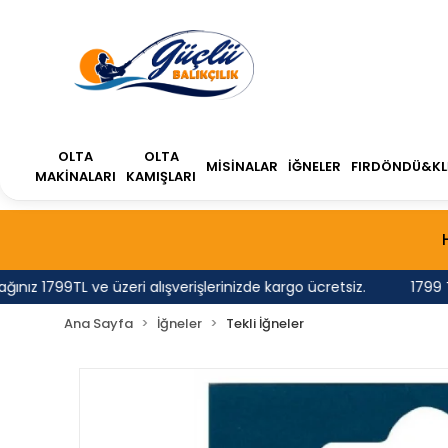
OLTA
OLTA
MİSİNALAR
İĞNELER
FIRDÖNDÜ&KL
MAKİNALARI
KAMIŞLARI
 1799TL ve üzeri alışverişlerinizde kargo ücretsiz.
1799 TL'n
Ana Sayfa
İğneler
Tekli İğneler