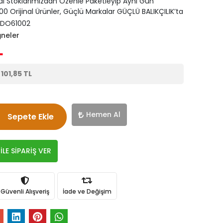
di Stoklarımızdan Özenle Paketleyip Aynı Gün
0 Orijinal Ürünler, Güçlü Markalar GÜÇLÜ BALIKÇILIK’ta
DO61002
ğneler
L
e
101,85 TL
Hemen Al
Sepete Ekle
LE SİPARİŞ VER
Güvenli Alışveriş
İade ve Değişim