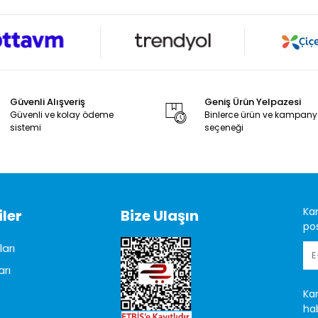
Güvenli Alışveriş
Geniş Ürün Yelpazesi
Güvenli ve kolay ödeme
Binlerce ürün ve kampan
sistemi
seçeneği
Ka
ler
Bize Ulaşın
pos
arı
arı
Ka
hab