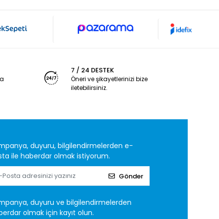
7 / 24 DESTEK
ya
Öneri ve şikayetlerinizi bize
iletebilirsiniz.
mpanya, duyuru, bilgilendirmelerden e-
ta ile haberdar olmak istiyorum.
Gönder
mpanya, duyuru ve bilgilendirmelerden
erdar olmak için kayıt olun.