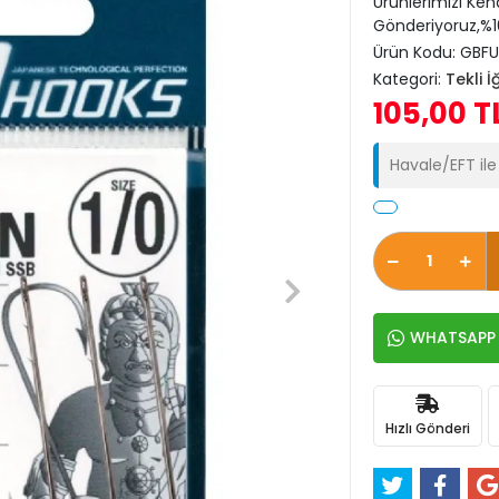
Ürünlerimizi Ken
Gönderiyoruz,%10
Ürün Kodu:
GBFU
Kategori:
Tekli İ
105,00 T
Havale/EFT il
WHATSAPP İ
Hızlı Gönderi