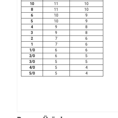
10
11
10
8
11
10
6
10
9
5
10
9
4
9
8
3
9
8
2
7
6
1
7
6
1/0
6
6
2/0
6
5
3/0
5
5
4/0
5
4
5/0
5
4