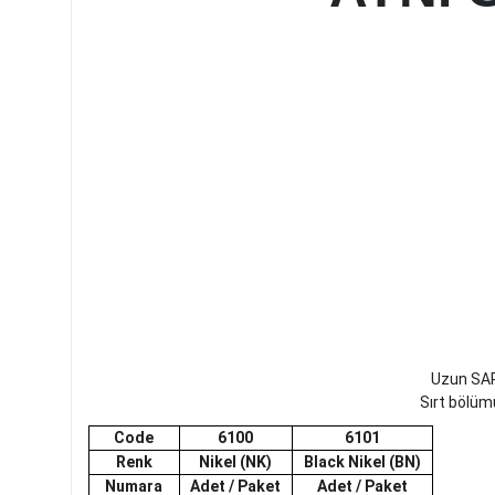
Uzun SAP ç
Sırt bölümü
Code
6100
6101
Renk
Nikel (NK)
Black Nikel (BN)
Numara
Adet / Paket
Adet / Paket