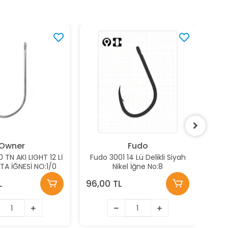
Owner
Fudo
TN AKI LIGHT 12 Lİ
Fudo 3001 14 Lü Delikli Siyah
Fud
LTA İĞNESİ NO:1/0
Nikel İğne No:8
L
96,00 TL
96,