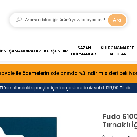
Ara
SAZAN
SİLİKON&MAKET
İPS
ŞAMANDIRALAR
KURŞUNLAR
EKİPMANLARI
BALIKLAR
Havale ile ödemelerinizde anında %3 indirim sizleri bekliyor
in altındaki siparişler için kargo ücretimiz sabit 129,90 TL dir.
Fudo 610
Tırnaklı 