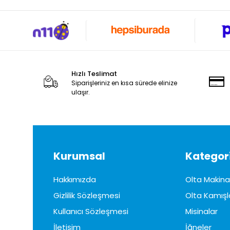
Hızlı Teslimat
Siparişleriniz en kısa sürede elinize
ulaşır.
Kurumsal
Kategori
Hakkımızda
Olta Makinal
Gizlilik Sözleşmesi
Olta Kamışl
Kullanıcı Sözleşmesi
Misinalar
İletişim
İğneler