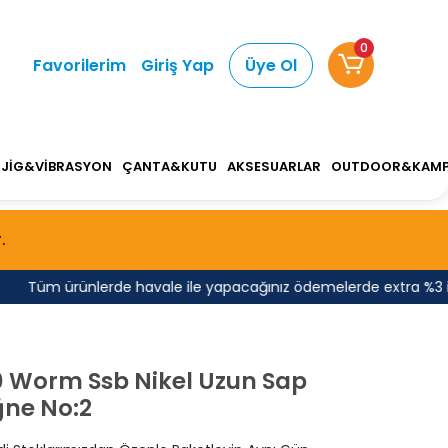
0
Favorilerim
Giriş Yap
Üye Ol
JİG&VİBRASYON
ÇANTA&KUTU
AKSESUARLAR
OUTDOOR&KAM
.
Tüm ürünlerde havale ile yapacağınız ödemelerde extra %3 indiri
0 Worm Ssb Nikel Uzun Sap
İğne No:2