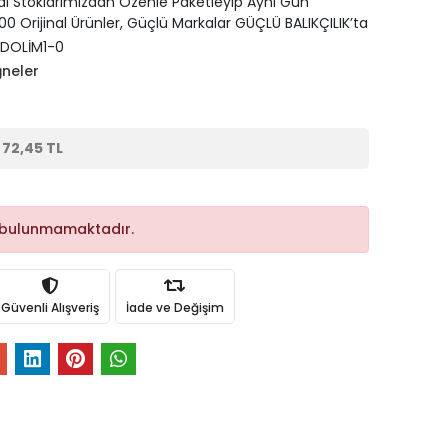
di Stoklarımızdan Özenle Paketleyip Aynı Gün
0 Orijinal Ürünler, Güçlü Markalar GÜÇLÜ BALIKÇILIK’ta
DOLİM1-0
ğneler
e
72,45 TL
 bulunmamaktadır.
Güvenli Alışveriş
İade ve Değişim