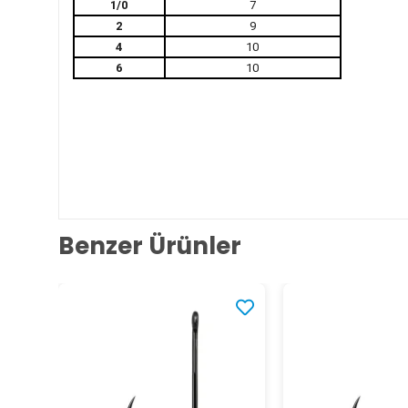
1/0
7
2
9
4
10
6
10
Benzer Ürünler