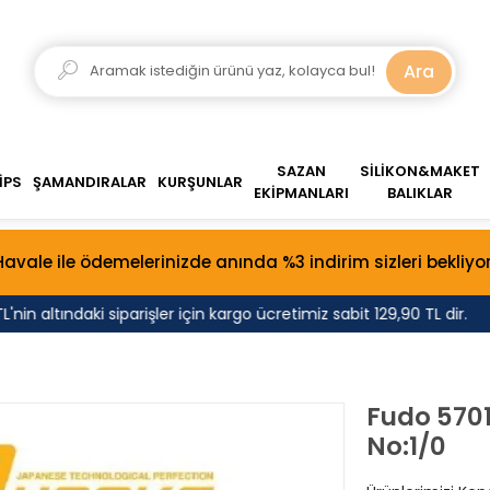
Ara
SAZAN
SİLİKON&MAKET
İPS
ŞAMANDIRALAR
KURŞUNLAR
EKİPMANLARI
BALIKLAR
Havale ile ödemelerinizde anında %3 indirim sizleri bekliyor
in altındaki siparişler için kargo ücretimiz sabit 129,90 TL dir.
Fudo 5701
No:1/0