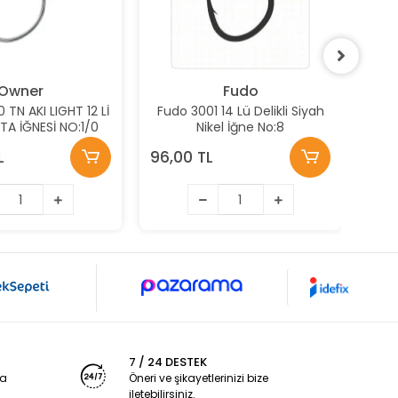
Owner
Fudo
TN AKI LIGHT 12 Lİ
Fudo 3001 14 Lü Delikli Siyah
Fud
LTA İĞNESİ NO:1/0
Nikel İğne No:8
L
96,00 TL
96,
7 / 24 DESTEK
ya
Öneri ve şikayetlerinizi bize
iletebilirsiniz.