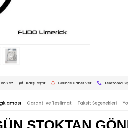
um Yaz
Karşılaştır
Gelince Haber Ver
Telefonla Si
çıklaması
Garanti ve Teslimat
Taksit Seçenekleri
Yo
GÜN STOKTAN GÖ