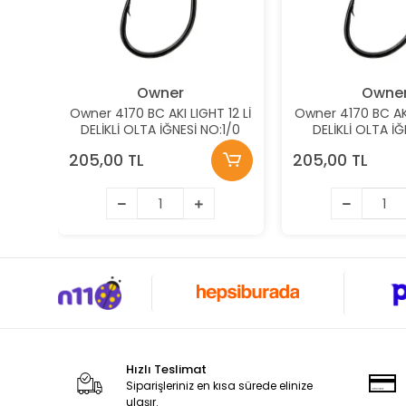
Owner
Owne
Owner 4170 BC AKI LIGHT 12 Lİ
Owner 4170 BC AKI
DELİKLİ OLTA İĞNESİ NO:1/0
DELİKLİ OLTA İĞ
205,00 TL
205,00 TL
Hızlı Teslimat
Siparişleriniz en kısa sürede elinize
ulaşır.