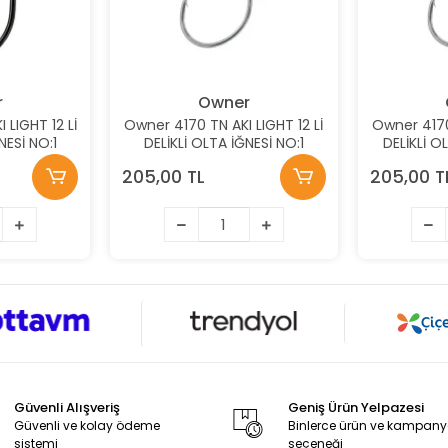
r
Owner
 LIGHT 12 Lİ
Owner 4170 TN AKI LIGHT 12 Lİ
Owner 4170 
NESİ NO:1
DELİKLİ OLTA İĞNESİ NO:1
DELİKLİ O
205,00 TL
205,00 T
Güvenli Alışveriş
Geniş Ürün Yelpazesi
Güvenli ve kolay ödeme
Binlerce ürün ve kampan
sistemi
seçeneği