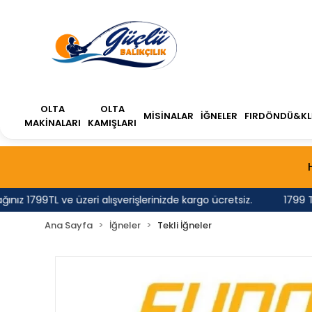
OLTA
OLTA
MİSİNALAR
İĞNELER
FIRDÖNDÜ&KL
MAKİNALARI
KAMIŞLARI
 1799TL ve üzeri alışverişlerinizde kargo ücretsiz.
1799 TL'n
Ana Sayfa
İğneler
Tekli İğneler