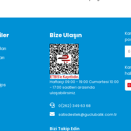
Ka
ler
Bize Ulaşın
pos
arı
arı
Ka
hab
Haftaiçi 09:00 - 19:00 Cumartesi 10:00
ips
- 17:00 saatleri arasında
ulaşabilirsiniz.
0(262) 349 63 68
satisdestek@guclubalik.com.tr
Bizi Takip Edin