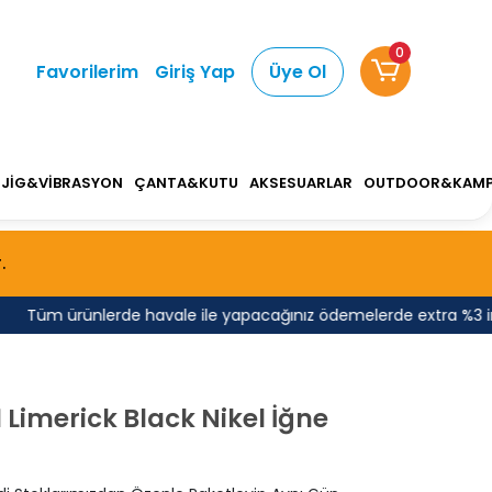
0
Favorilerim
Giriş Yap
Üye Ol
JİG&VİBRASYON
ÇANTA&KUTU
AKSESUARLAR
OUTDOOR&KAM
.
Tüm ürünlerde havale ile yapacağınız ödemelerde extra %3 indiri
 Limerick Black Nikel İğne