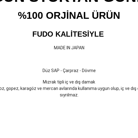
%100 ORJİNAL ÜRÜN
FUDO KALİTESİYLE
MADE IN JAPAN
Düz SAP - Çarpraz - Dövme
Mızrak tipli iç ve dış damak
olyoz, gopez, karagöz ve mercan avlarında kullanıma uygun olup, iç ve d
sıyrılmaz.