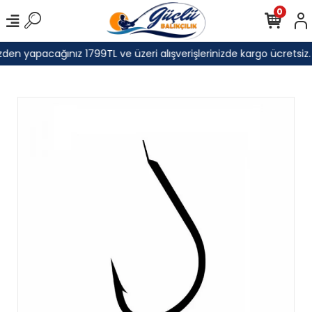
0
den yapacağınız 1799TL ve üzeri alışverişlerinizde kargo ücretsiz.