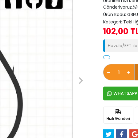
Ürünlerimizi Ken
Gönderiyoruz,%10
Ürün Kodu:
GBF
Kategori:
Tekli İ
102,00 T
Havale/EFT il
WHATSAPP İ
Hızlı Gönderi