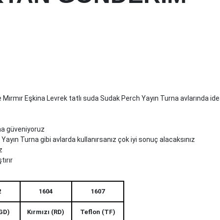
e Mırmır Eşkina Levrek tatlı suda Sudak Perch Yayın Turna avlarında ide
na güveniyoruz
 Yayın Turna gibi avlarda kullanırsanız çok iyi sonuç alacaksınız
z
tırır
2
1604
1607
(GD)
Kırmızı (RD)
Teflon (TF)