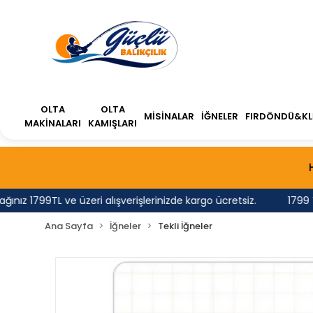
OLTA
OLTA
MİSİNALAR
İĞNELER
FIRDÖNDÜ&KL
MAKİNALARI
KAMIŞLARI
 1799TL ve üzeri alışverişlerinizde kargo ücretsiz.
1799 TL'n
Ana Sayfa
İğneler
Tekli İğneler