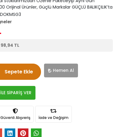
di Stoklarımızdan Özenle Paketleyip Aynı Gün
0 Orijinal Ürünler, Güçlü Markalar GÜÇLÜ BALIKÇILIK’ta
UDOKMSG3
ğneler
L
e
98,94 TL
Hemen Al
Sepete Ekle
LE SİPARİŞ VER
Güvenli Alışveriş
İade ve Değişim