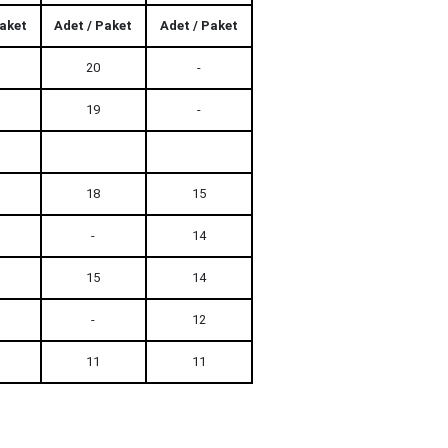
Paket
Adet / Paket
Adet / Paket
20
-
19
-
18
15
-
14
15
14
-
12
11
11