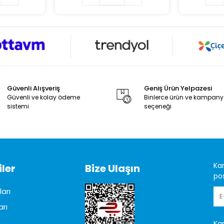
Güvenli Alışveriş
Geniş Ürün Yelpazesi
Güvenli ve kolay ödeme
Binlerce ürün ve kampan
sistemi
seçeneği
Ka
ler
Bize Ulaşın
pos
arı
arı
Ka