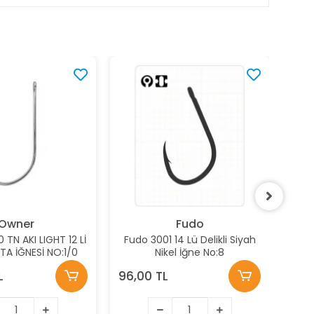
Owner
Fudo
TN AKI LIGHT 12 Lİ
Fudo 3001 14 Lü Delikli Siyah
Fud
LTA İĞNESİ NO:1/0
Nikel İğne No:8
L
96,00 TL
96,