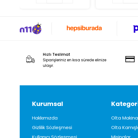
Hızlı Teslimat
Siparişleriniz en kısa sürede elinize
ulaşır.
Kurumsal
Kategori
Hakkımızda
Olta Makinal
Gizlilik Sözleşmesi
Olta Kamışl
Kullanıcı Sözleşmesi
Misinalar