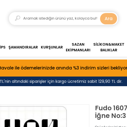
Ara
SAZAN
SİLİKON&MAKET
İPS
ŞAMANDIRALAR
KURŞUNLAR
EKİPMANLARI
BALIKLAR
Havale ile ödemelerinizde anında %3 indirim sizleri bekliyor
in altındaki siparişler için kargo ücretimiz sabit 129,90 TL dir.
Fudo 1607
İğne No:3