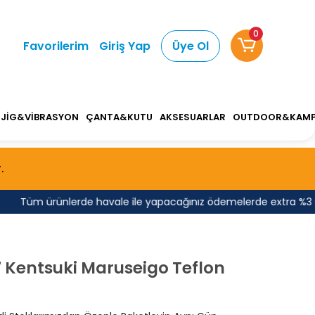
0
Favorilerim
Giriş Yap
Üye Ol
JİG&VİBRASYON
ÇANTA&KUTU
AKSESUARLAR
OUTDOOR&KAM
.
Tüm ürünlerde havale ile yapacağınız ödemelerde extra %3 indir
 Kentsuki Maruseigo Teflon