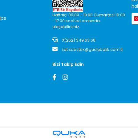
hab
Haftaiçi 09:00 - 19:00 Cumartesi 10:00
ips
- 17:00 saatleri arasında
ulaşabilirsiniz.
0(262) 349 63 68
satisdestek@guclubalik.com.tr
Bizi Takip Edin