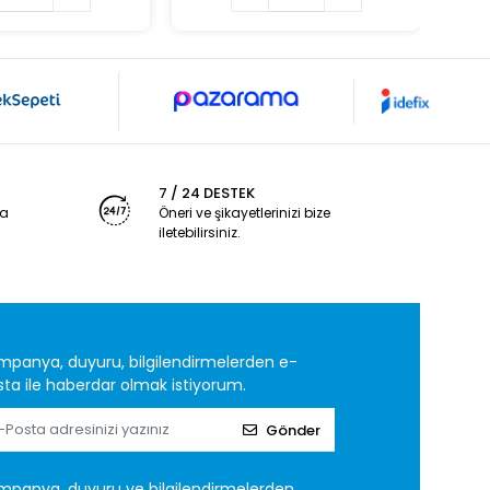
7 / 24 DESTEK
ya
Öneri ve şikayetlerinizi bize
iletebilirsiniz.
mpanya, duyuru, bilgilendirmelerden e-
ta ile haberdar olmak istiyorum.
Gönder
mpanya, duyuru ve bilgilendirmelerden