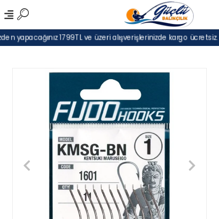
den yapacağınız 1799TL ve üzeri alışverişlerinizde kargo ücretsiz.