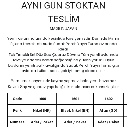
AYNI GÜN STOKTAN
TESLİM
MADE IN JAPAN
Yemli avlanmalarında kesinlikle tavsiyemizdir. Denizde Mırmır
Eşkina Levrek tatlı suda Sudak Perch Yayın Turna avlarında
ideal
Tek Tırnaklı Sırt Düz Sap Çapraz Dövme Tüm yemli avlarında
tavsiye edecek kadar sağlamlığına güveniyoruz. Büyük
boylarını yemli balık avcılığında Sudak Perch Yayın Turna gibi
avlarda kullanırsanız çok iyi sonuç alacaksınız
Yem tırnak sayesinde kayma yapmaz, balık yemi bozamaz
Kavisli Sap ve çapraz yapı balığın kurtulmasını imkansızlaştırır
Code
1600
1601
1602
Renk
Nikel (NK)
Black Nikel (BN)
Altın (GD)
Numara
Adet / Paket
Adet / Paket
Adet / Paket