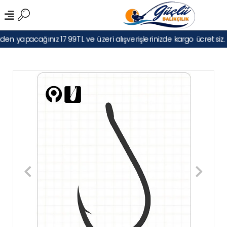
den yapacağınız 1799TL ve üzeri alışverişlerinizde kargo ücretsiz.