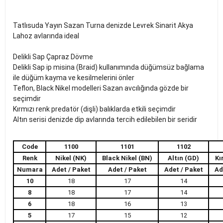
Tatlısuda Yayın Sazan Turna denizde Levrek Sinarit Akya
Lahoz avlarında ideal
Delikli Sap Çapraz Dövme
Delikli Sap ip misina (Braid) kullanımında düğümsüz bağlama
ile düğüm kayma ve kesilmelerini önler
Teflon, Black Nikel modelleri Sazan avcılığında gözde bir
seçimdir
Kırmızı renk predatör (dişli) balıklarda etkili seçimdir
Altın serisi denizde dip avlarında tercih edilebilen bir seridir
Code
1100
1101
1102
Renk
Nikel (NK)
Black Nikel (BN)
Altın (GD)
Kı
Numara
Adet / Paket
Adet / Paket
Adet / Paket
Ad
10
18
17
14
8
18
17
14
6
18
16
13
5
17
15
12