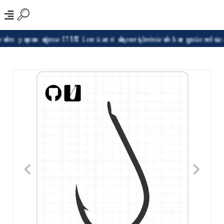
en yapacağınız 1799TL ve üzeri alışverişlerinizde kargo ücretsiz.