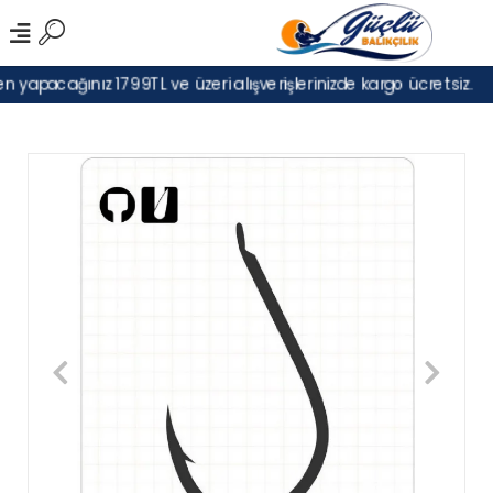
 yapacağınız 1799TL ve üzeri alışverişlerinizde kargo ücretsiz.