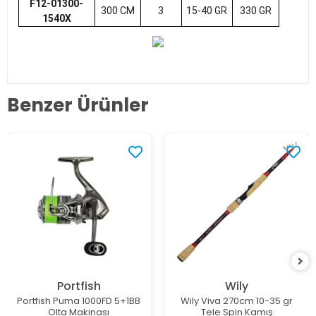
F12-01300-
300 CM
3
15-40 GR
330 GR
1540X
Benzer Ürünler
Portfish
Wily
Portfish Puma 1000FD 5+1BB
Wily Viva 270cm 10-35 gr
Olta Makinası
Tele Spin Kamış