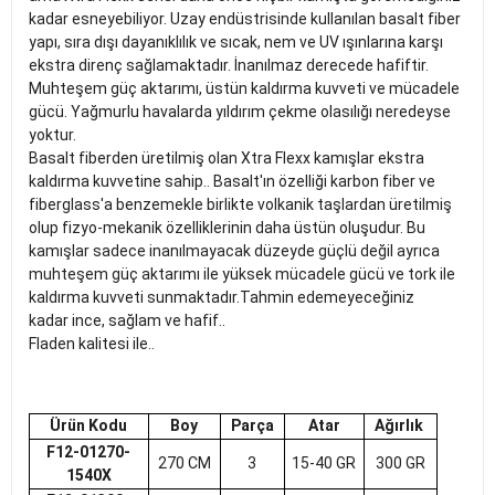
kadar esneyebiliyor. Uzay endüstrisinde kullanılan basalt fiber
yapı, sıra dışı dayanıklılık ve sıcak, nem ve UV ışınlarına karşı
ekstra direnç sağlamaktadır. İnanılmaz derecede hafiftir.
Muhteşem güç aktarımı, üstün kaldırma kuvveti ve mücadele
gücü. Yağmurlu havalarda yıldırım çekme olasılığı neredeyse
yoktur.
Basalt fiberden üretilmiş olan Xtra Flexx kamışlar ekstra
kaldırma kuvvetine sahip.. Basalt'ın özelliği karbon fiber ve
fiberglass'a benzemekle birlikte volkanik taşlardan üretilmiş
olup fizyo-mekanik özelliklerinin daha üstün oluşudur. Bu
kamışlar sadece inanılmayacak düzeyde güçlü değil ayrıca
muhteşem güç aktarımı ile yüksek mücadele gücü ve tork ile
kaldırma kuvveti sunmaktadır.Tahmin edemeyeceğiniz
kadar ince, sağlam ve hafif..
Fladen kalitesi ile..
Ürün Kodu
Boy
Parça
Atar
Ağırlık
F12-01270-
270 CM
3
15-40 GR
300 GR
1540X