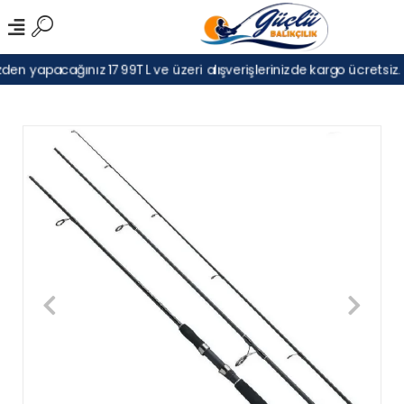
en yapacağınız 1799TL ve üzeri alışverişlerinizde kargo ücretsiz.