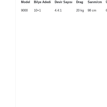
Model
Bilye Adedi
Devir Sayısı
Drag
Sarım/cm
9000
10+1
4.4:1
20 kg
98 cm