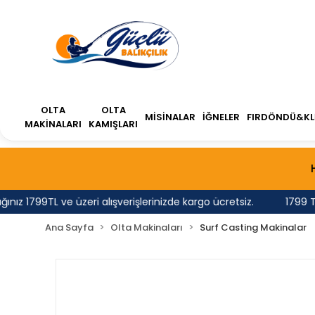
OLTA
OLTA
MİSİNALAR
İĞNELER
FIRDÖNDÜ&KL
MAKİNALARI
KAMIŞLARI
799TL ve üzeri alışverişlerinizde kargo ücretsiz.
1799 TL'nin
Ana Sayfa
Olta Makinaları
Surf Casting Makinalar