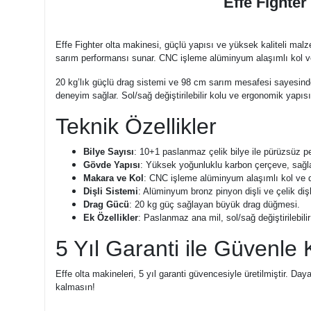
Effe Fighter
Effe Fighter olta makinesi, güçlü yapısı ve yüksek kaliteli malz
sarım performansı sunar. CNC işleme alüminyum alaşımlı kol ve
20 kg’lık güçlü drag sistemi ve 98 cm sarım mesafesi sayesinde 
deneyim sağlar. Sol/sağ değiştirilebilir kolu ve ergonomik yapısı 
Teknik Özellikler
Bilye Sayısı
: 10+1 paslanmaz çelik bilye ile pürüzsüz p
Gövde Yapısı
: Yüksek yoğunluklu karbon çerçeve, sağl
Makara ve Kol
: CNC işleme alüminyum alaşımlı kol v
Dişli Sistemi
: Alüminyum bronz pinyon dişli ve çelik di
Drag Gücü
: 20 kg güç sağlayan büyük drag düğmesi.
Ek Özellikler
: Paslanmaz ana mil, sol/sağ değiştirilebili
5 Yıl Garanti ile Güvenle 
Effe olta makineleri, 5 yıl garanti güvencesiyle üretilmiştir. D
kalmasın!