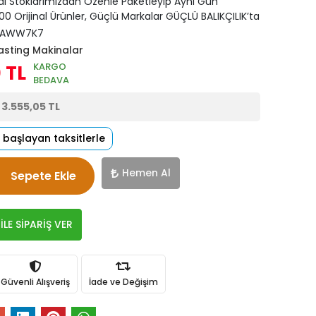
di Stoklarımızdan Özenle Paketleyip Aynı Gün
0 Orijinal Ürünler, Güçlü Markalar GÜÇLÜ BALIKÇILIK’ta
EAWW7K7
asting Makinalar
KARGO
 TL
BEDAVA
e
3.555,05 TL
 başlayan taksitlerle
Hemen Al
Sepete Ekle
LE SİPARİŞ VER
Güvenli Alışveriş
İade ve Değişim