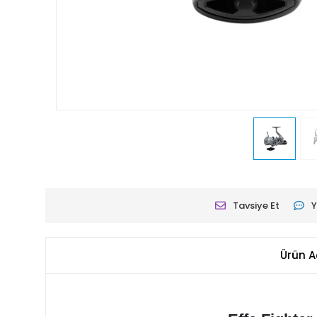
Tavsiye Et
Y
Ürün A