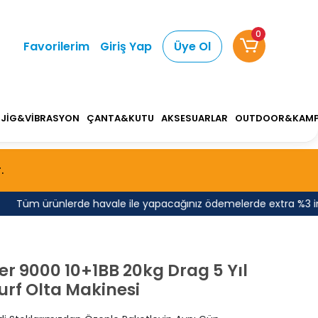
0
Favorilerim
Giriş Yap
Üye Ol
JİG&VİBRASYON
ÇANTA&KUTU
AKSESUARLAR
OUTDOOR&KAM
.
üm ürünlerde havale ile yapacağınız ödemelerde extra %3 indirim
ter 9000 10+1BB 20kg Drag 5 Yıl
urf Olta Makinesi