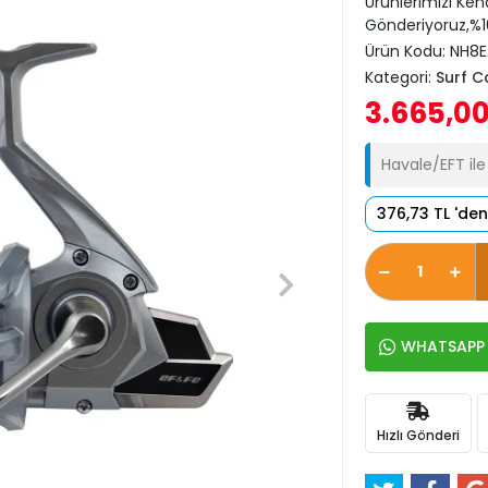
Ürünlerimizi Ken
Gönderiyoruz,%10
Ürün Kodu:
NH8
Kategori:
Surf C
3.665,00
Havale/EFT il
376,73 TL 'den
WHATSAPP İ
Hızlı Gönderi