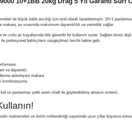
 9000 10+1BB 20kg Drag 5 Yıl Garanti Surf 
emeleri ile büyük balık avcılığı için özel olarak tasarlanmıştır. 10+1 paslanm
 makara, av sırasında maksimum dayanıklılık ve verimlilik sağlar.
en zorlu av koşullarında bile güvenilir bir kullanım sunar. Sağlam bronz dişl
ile profesyonel balıkçıların vazgeçilmez tercihi haline gelir.
erformans.
am ve dayanıklı.
e dövme alüminyum makara.
şli kombinasyonu.
r kol ve paslanmaz çelik worm shaft ile güçlendirilmiş aktarım sistemi.
Kullanın!
ayanıklı malzemeleri ve üstün mühendisliği sayesinde uzun yıllar boyunca sorun