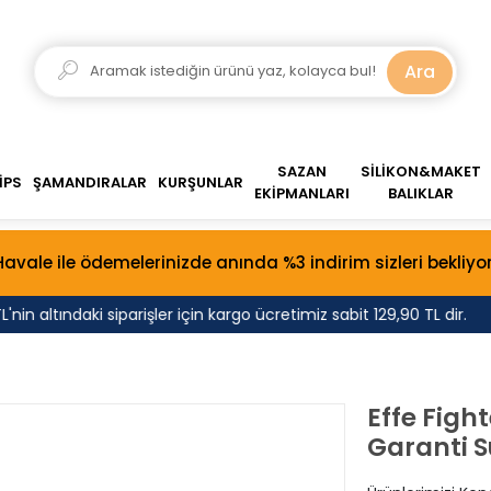
Ara
SAZAN
SİLİKON&MAKET
İPS
ŞAMANDIRALAR
KURŞUNLAR
EKİPMANLARI
BALIKLAR
Havale ile ödemelerinizde anında %3 indirim sizleri bekliyor
 altındaki siparişler için kargo ücretimiz sabit 129,90 TL dir.
T
Effe Figh
Garanti S