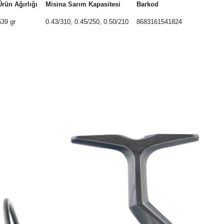
Ürün Ağırlığı
Misina Sarım Kapasitesi
Barkod
639 gr
0.43/310, 0.45/250, 0.50/210
8683161541824