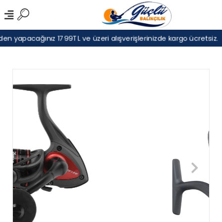
n yapacağınız 1799TL ve üzeri alışverişlerinizde kargo ücretsiz.