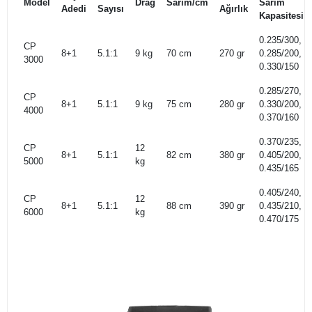
Model
Drag
Sarım/cm
Sarım
Adedi
Sayısı
Ağırlık
Kapasitesi
0.235/300,
CP
8+1
5.1:1
9 kg
70 cm
270 gr
0.285/200,
3000
0.330/150
0.285/270,
CP
8+1
5.1:1
9 kg
75 cm
280 gr
0.330/200,
4000
0.370/160
0.370/235,
CP
12
8+1
5.1:1
82 cm
380 gr
0.405/200,
5000
kg
0.435/165
0.405/240,
CP
12
8+1
5.1:1
88 cm
390 gr
0.435/210,
6000
kg
0.470/175