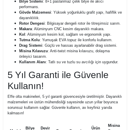
Bilye Sistemi
: 8+1 paslanmaz çelik bilye ile akıcı
performans.
Gövde Malzemesi
: Yüksek yoğunluklu grafit yapı, hafiflik ve
dayanıklılık.
Rotor Dengesi
: Bilgisayar dengeli rotor ile titreşimsiz sarım.
Makara
: Alüminyum CNC kesim dayanıklı makara.
Kol
: Alüminyum kesim kol, sağlam ve ergonomik yapı.
Tutma Kolu
: Yumuşak EVA topuz ile konforlu kullanım.
Drag Sistemi
: Güçlü ve hassas ayarlanabilir drag sistemi.
Misina Kılavuzu
: Anti-twist misina kılavuzu, dolaşma
önleyici tasarım.
Kullanım Alanı
: Tatlı su ve tuzlu su avcılığı için uygundur.
5 Yıl Garanti ile Güvenle
Kullanın!
Effe olta makineleri, 5 yıl garanti güvencesiyle üretilmiştir. Dayanıklı
malzemeleri ve üstün mühendisliği sayesinde uzun yıllar boyunca
sorunsuz kullanım sağlar. Güvenle kullanın, av keyfiniz yarıda
kalmasın!
Misina
Bilye
Devir
Ürün