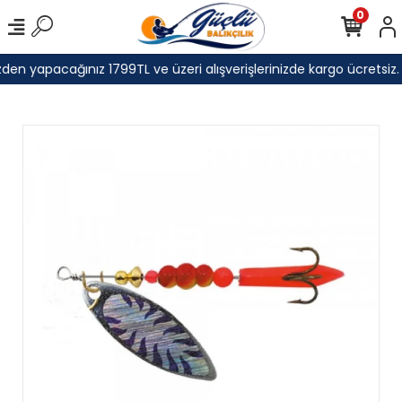
0
den yapacağınız 1799TL ve üzeri alışverişlerinizde kargo ücretsiz.