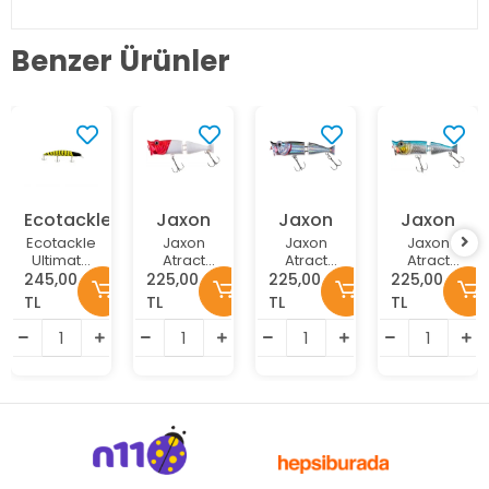
Benzer Ürünler
Ecotackle
Jaxon
Jaxon
Jaxon
Ecotackle
Jaxon
Jaxon
Jaxon
Ultimate
Atract
Atract
Atract
Bass 125F
Jointed
Jointed
Jointed
245,00
225,00
225,00
225,00
12.5Cm
Popper
Popper
Popper
TL
TL
TL
TL
21G Maket
8cm
8cm
8cm
Balık
Maket
Maket
Maket
Renk: 213
Balık
Balık
Balık
Renk:E
Renk:A
Renk:G