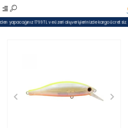
en yapacağınız 1799TL ve üzeri alışverişlerinizde kargo ücretsiz.