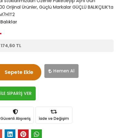
di Stoklarımızdan Özenle Paketleyip Aynı Gün
0 Orijinal Ürünler, Güçlü Markalar GÜÇLÜ BALIKÇILIK’ta
M7H1T2
Balıklar
L
e
174,60 TL
Hemen Al
Sepete Ekle
LE SİPARİŞ VER
Güvenli Alışveriş
İade ve Değişim