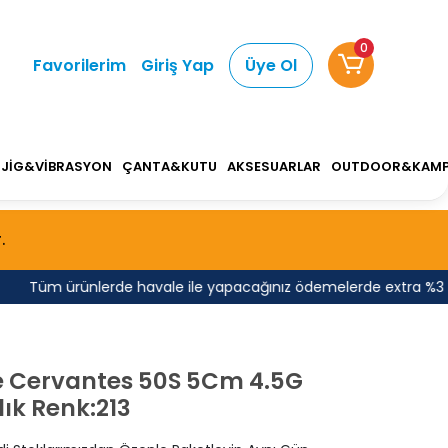
0
Favorilerim
Giriş Yap
Üye Ol
JİG&VİBRASYON
ÇANTA&KUTU
AKSESUARLAR
OUTDOOR&KAM
.
Tüm ürünlerde havale ile yapacağınız ödemelerde extra %3 indir
e Cervantes 50S 5Cm 4.5G
ık Renk:213