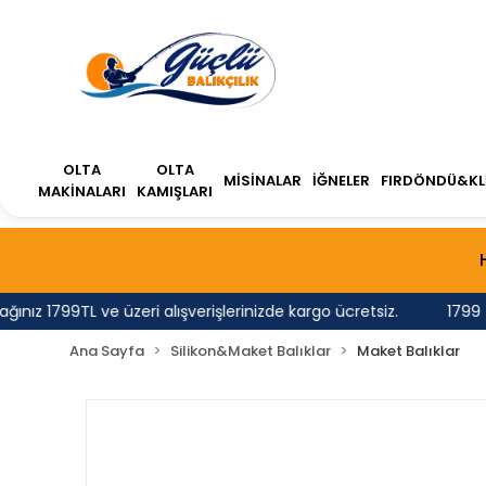
OLTA
OLTA
MİSİNALAR
İĞNELER
FIRDÖNDÜ&KL
MAKİNALARI
KAMIŞLARI
 1799TL ve üzeri alışverişlerinizde kargo ücretsiz.
1799 TL'n
Ana Sayfa
Silikon&Maket Balıklar
Maket Balıklar