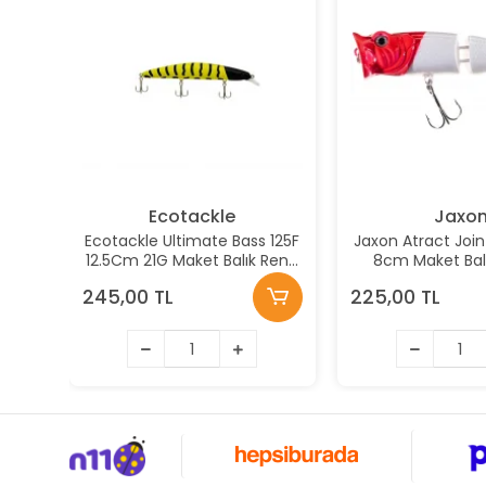
Ecotackle
Jaxo
Ecotackle Ultimate Bass 125F
Jaxon Atract Joi
12.5Cm 21G Maket Balık Renk:
8cm Maket Balı
213
245,00 TL
225,00 TL