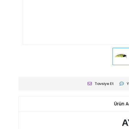
Tavsiye Et
Y
Ürün A
A