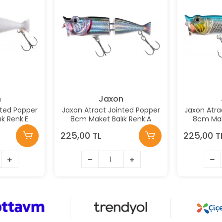
n
Jaxon
nted Popper
Jaxon Atract Jointed Popper
Jaxon Atra
k Renk:E
8cm Maket Balık Renk:A
8cm Mak
225,00 TL
225,00 T