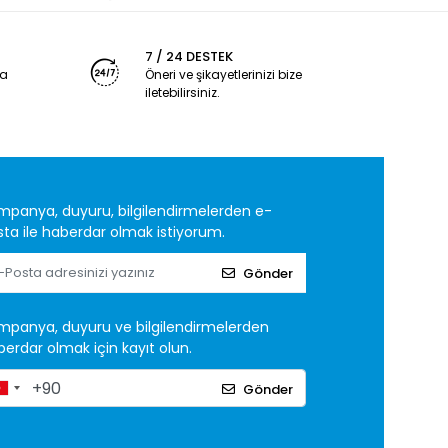
7 / 24 DESTEK
ya
Öneri ve şikayetlerinizi bize
iletebilirsiniz.
mpanya, duyuru, bilgilendirmelerden e-
ta ile haberdar olmak istiyorum.
Gönder
mpanya, duyuru ve bilgilendirmelerden
erdar olmak için kayıt olun.
Gönder