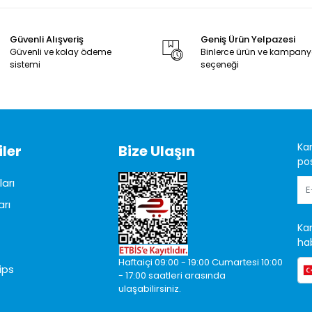
Güvenli Alışveriş
Geniş Ürün Yelpazesi
Güvenli ve kolay ödeme
Binlerce ürün ve kampan
sistemi
seçeneği
Ka
ler
Bize Ulaşın
pos
arı
arı
Ka
hab
Haftaiçi 09:00 - 19:00 Cumartesi 10:00
ips
- 17:00 saatleri arasında
ulaşabilirsiniz.