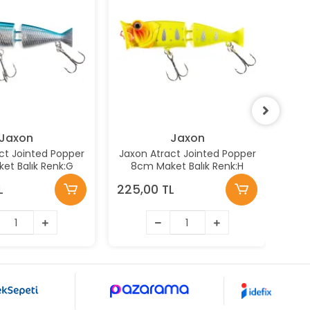
Jaxon
Jaxon
ct Jointed Popper
Jaxon Atract Jointed Popper
J
et Balık Renk:G
8cm Maket Balık Renk:H
L
225,00 TL
220