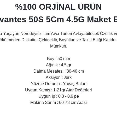
%100 ORJİNAL ÜRÜN
rvantes 50S 5Cm 4.5G Maket B
uda Yaşayan Neredeyse Tüm Avcı Türleri Avlayabilecek Özellik ve
Ürkütmeden Dikkatini Çekicektir, Boyutları ve Taklit Ettiği Kar
Mümkün.
Boy : 50 mm
Ağırlık : 4,5 gr
Dalma Mesafesi : 30-40 cm
Aksiyon : Jerk
Yüzme Durumu : Yavaş Batan
Uygun Kamış : 1-21gr Atar Değerleri
Uygun İp : 0.3 - 0.6 pe
Makina Sarım : 60-78 cm Arası