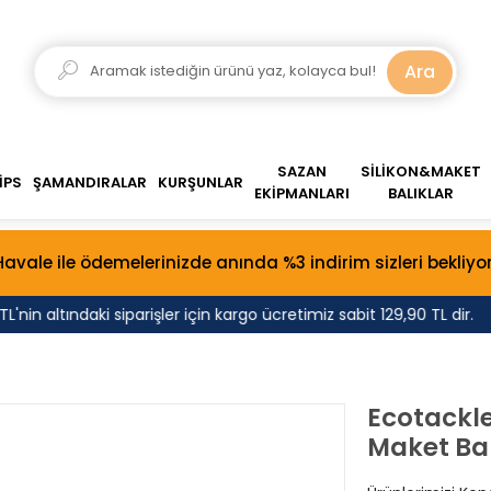
Ara
SAZAN
SİLİKON&MAKET
İPS
ŞAMANDIRALAR
KURŞUNLAR
EKİPMANLARI
BALIKLAR
Havale ile ödemelerinizde anında %3 indirim sizleri bekliyor
in altındaki siparişler için kargo ücretimiz sabit 129,90 TL dir.
Ecotackl
Maket Bal