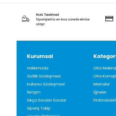
Hızlı Teslimat
Siparişleriniz en kısa sürede elinize
ulaşır.
Kurumsal
Kategori
Hakkımızda
Olta Makinal
Gizlilik Sözleşmesi
Olta Kamışl
Kullanıcı Sözleşmesi
Misinalar
İletişim
İğneler
Sıkça Sorulan Sorular
Fırdöndü&Kl
Sipariş Takip