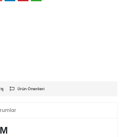
iş
Ürün Önerileri
rumlar
İM