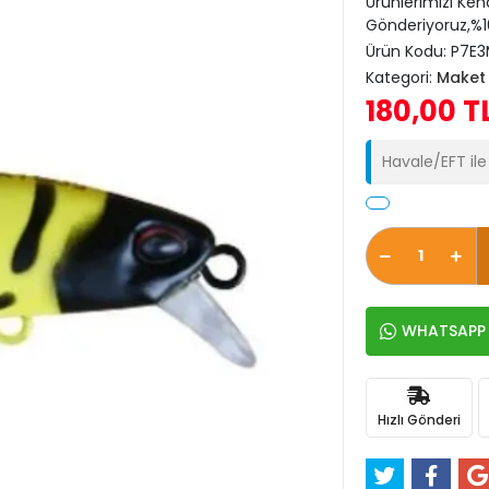
Ürünlerimizi Ken
Gönderiyoruz,%10
Ürün Kodu:
P7E3
Kategori:
Maket 
180,00 T
Havale/EFT il
WHATSAPP İ
Hızlı Gönderi