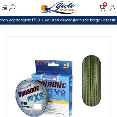
0
den yapacağınız 1799TL ve üzeri alışverişlerinizde kargo ücretsiz.