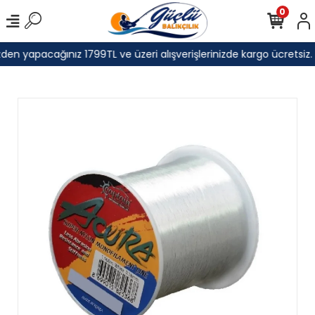
0
den yapacağınız 1799TL ve üzeri alışverişlerinizde kargo ücretsiz.