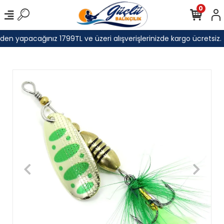
0
en yapacağınız 1799TL ve üzeri alışverişlerinizde kargo ücretsiz.