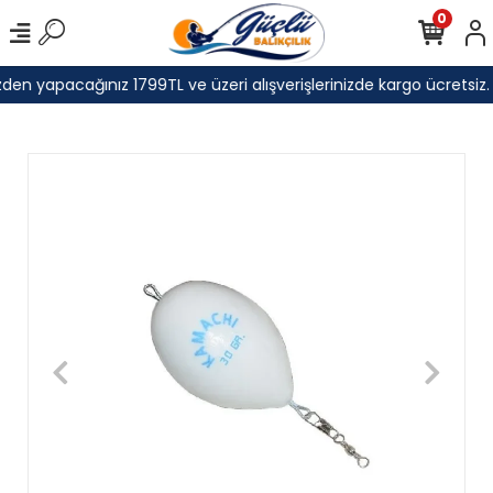
0
den yapacağınız 1799TL ve üzeri alışverişlerinizde kargo ücretsiz.