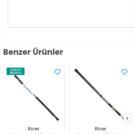
Benzer Ürünler
KARGO
BEDAVA
River
River