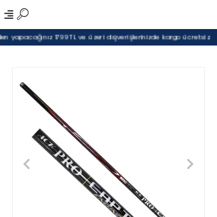
n yapacağınız 1799TL ve üzeri alışverişlerinizde kargo ücretsiz.