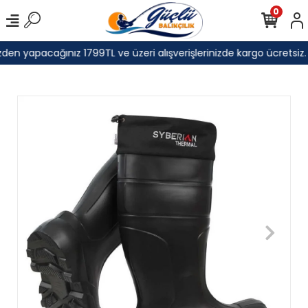
0
den yapacağınız 1799TL ve üzeri alışverişlerinizde kargo ücretsiz.