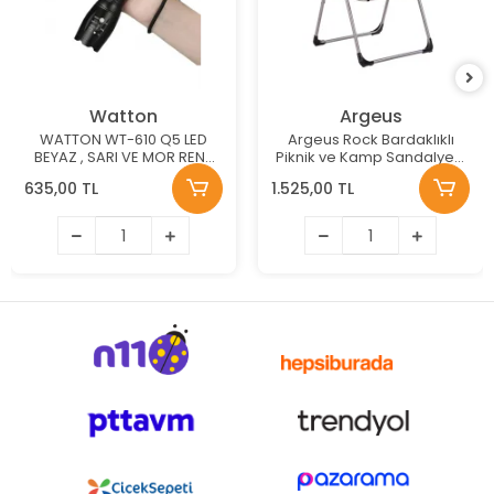
Watton
Argeus
WATTON WT-610 Q5 LED
Argeus Rock Bardaklıklı
BEYAZ , SARI VE MOR RENK
Piknik ve Kamp Sandalyesi
AYDINLATMA EL FENERİ
130KG Taşıma Renk: Bozkır
635,00 TL
1.525,00 TL