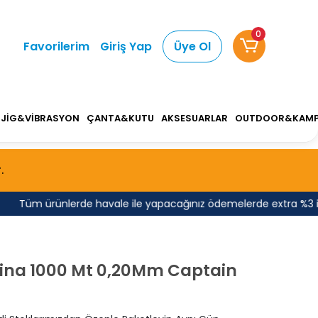
0
Favorilerim
Giriş Yap
Üye Ol
JİG&VİBRASYON
ÇANTA&KUTU
AKSESUARLAR
OUTDOOR&KAM
.
Tüm ürünlerde havale ile yapacağınız ödemelerde extra %3 indiri
sina 1000 Mt 0,20Mm Captain