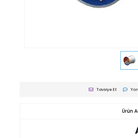
Tavsiye Et
Yor
Ürün A