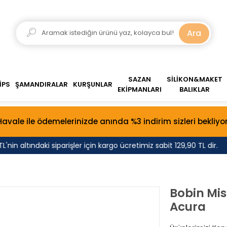
Ara
SAZAN
SİLİKON&MAKET
İPS
ŞAMANDIRALAR
KURŞUNLAR
EKİPMANLARI
BALIKLAR
Havale ile ödemelerinizde anında %3 indirim sizleri bekliyor
in altındaki siparişler için kargo ücretimiz sabit 129,90 TL dir.
Bobin Mi
Acura