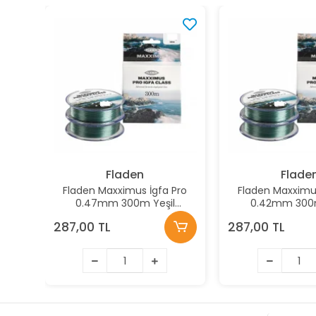
Fladen
Flade
Fladen Maxximus İgfa Pro
Fladen Maxximus
0.47mm 300m Yeşil
0.42mm 300m
Monofilament Misina
Monofilament
287,00 TL
287,00 TL