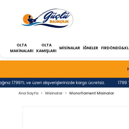
OLTA
OLTA
MİSİNALAR
İĞNELER
FIRDÖNDÜ&KL
MAKİNALARI
KAMIŞLARI
 1799TL ve üzeri alışverişlerinizde kargo ücretsiz.
1799 TL'n
Ana Sayfa
Misinalar
Monoflament Misinalar