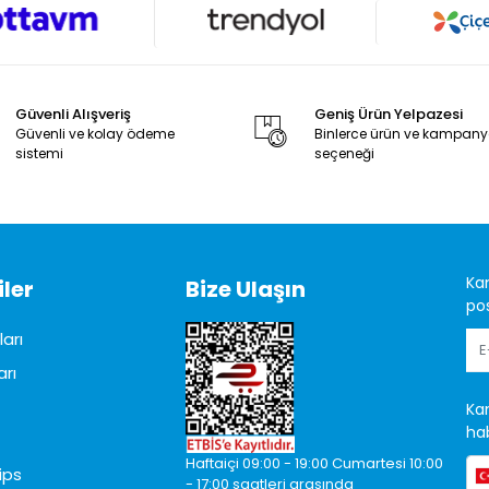
Güvenli Alışveriş
Geniş Ürün Yelpazesi
Güvenli ve kolay ödeme
Binlerce ürün ve kampan
sistemi
seçeneği
Ka
ler
Bize Ulaşın
pos
arı
arı
Ka
hab
Haftaiçi 09:00 - 19:00 Cumartesi 10:00
ips
- 17:00 saatleri arasında