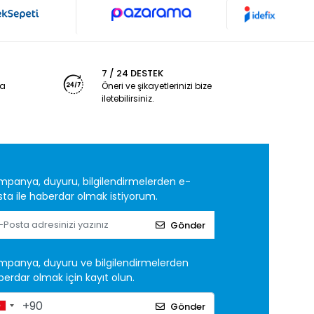
7 / 24 DESTEK
ya
Öneri ve şikayetlerinizi bize
iletebilirsiniz.
mpanya, duyuru, bilgilendirmelerden e-
ta ile haberdar olmak istiyorum.
Gönder
mpanya, duyuru ve bilgilendirmelerden
erdar olmak için kayıt olun.
Gönder