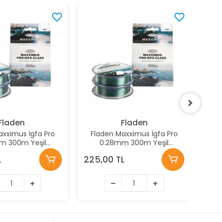
Fladen
Fladen
axximus İgfa Pro
Fladen Maxximus İgfa Pro
Fl
m 300m Yeşil
0.28mm 300m Yeşil
lament Misina
Monofilament Misina
L
225,00 TL
225