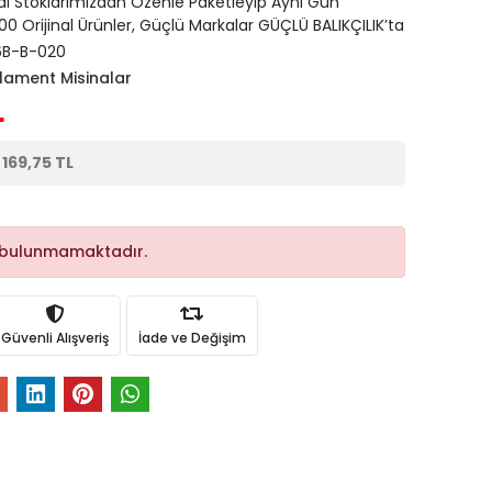
di Stoklarımızdan Özenle Paketleyip Aynı Gün
0 Orijinal Ürünler, Güçlü Markalar GÜÇLÜ BALIKÇILIK’ta
B-B-020
ament Misinalar
L
e
169,75 TL
 bulunmamaktadır.
Güvenli Alışveriş
İade ve Değişim