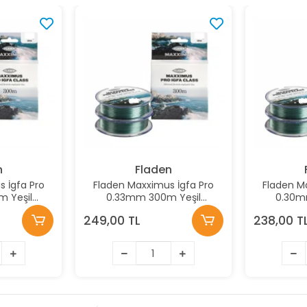
n
Fladen
 İgfa Pro
Fladen Maxximus İgfa Pro
Fladen M
 Yeşil
0.33mm 300m Yeşil
0.30m
 Misina
Monofilament Misina
Monofi
249,00 TL
238,00 T