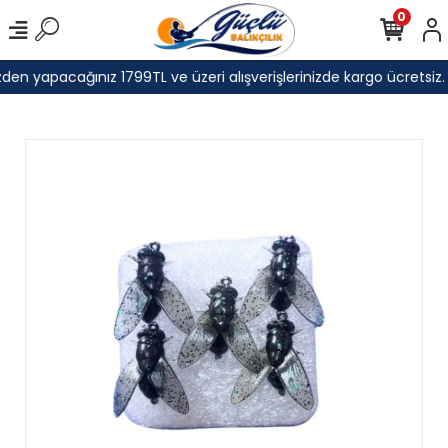
0
den yapacağınız 1799TL ve üzeri alışverişlerinizde kargo ücretsiz.