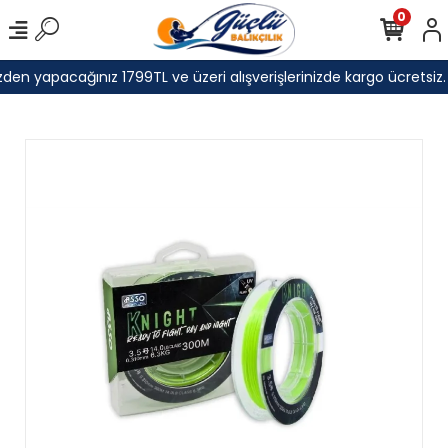
0
den yapacağınız 1799TL ve üzeri alışverişlerinizde kargo ücretsiz.