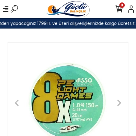
0
den yapacağınız 1799TL ve üzeri alışverişlerinizde kargo ücretsiz.