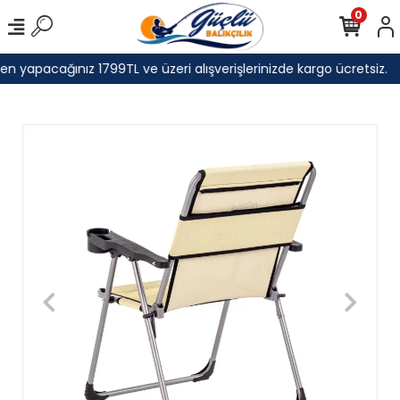
0
 yapacağınız 1799TL ve üzeri alışverişlerinizde kargo ücretsiz.