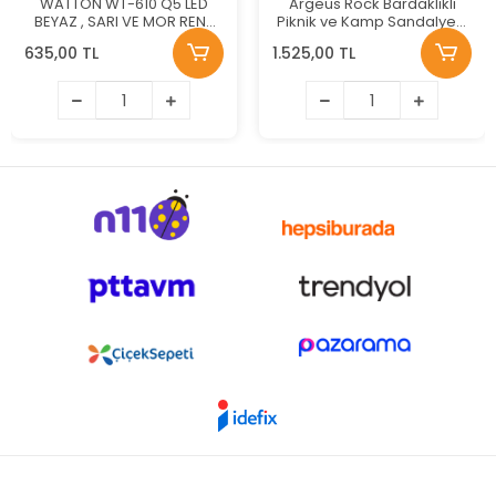
WATTON WT-610 Q5 LED
Argeus Rock Bardaklıklı
BEYAZ , SARI VE MOR RENK
Piknik ve Kamp Sandalyesi
AYDINLATMA EL FENERİ
130KG Taşıma Renk: Bozkır
635,00 TL
1.525,00 TL