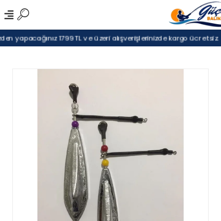
en yapacağınız 1799TL ve üzeri alışverişlerinizde kargo ücretsiz.