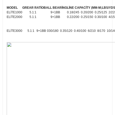
MODEL
GREAR RATİO
BALL BEARİNG
LİNE CAPACİTY (MM-M;LBS/YD
ELİTE1000
5.1:1
9+1BB
0.18/245 0.20/200 0.25/125 2/22
ELİTE2000
5.1:1
9+1BB
0.22/200 0.25/150 0.30/100 4/15
ELİTE3000
5.1:1
9+1BB
030/180 0.35/120 0.40/100 6/210 8/170 10/14