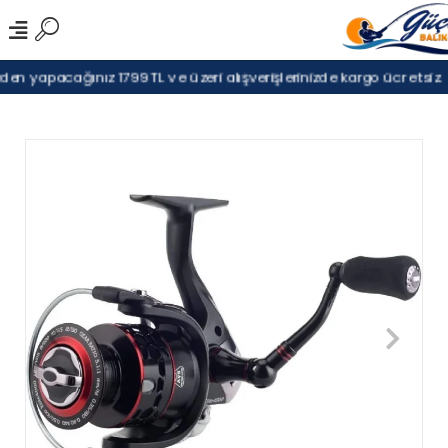
en yapacağınız 1799TL ve üzeri alışverişlerinizde kargo ücretsiz.